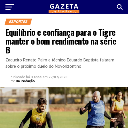
ESPORTES
Equilíbrio e confiança para o Tigre
manter o bom rendimento na série
B
Zagueiro Renato Palm e técnico Eduardo Baptista falaram
sobre o próximo duelo do Novorizontino
Publicado há
3 anos
em
27/07/2023
Por
Da Redação