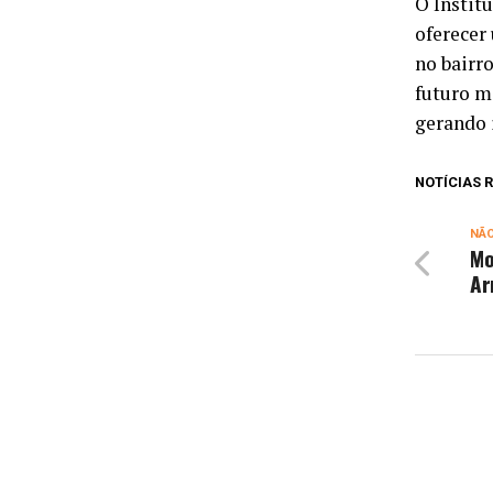
O Instit
oferecer
no bairr
futuro m
gerando 
NOTÍCIAS
NÃ
Mo
Ar