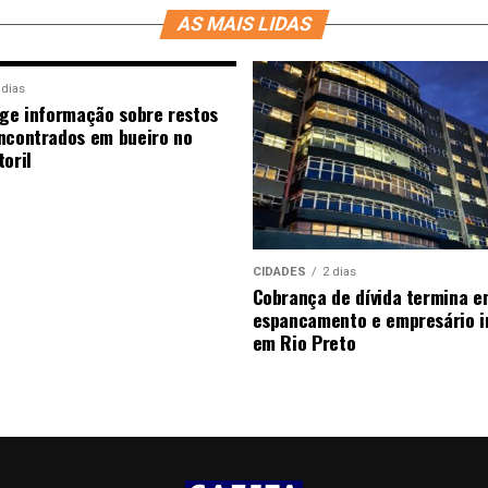
AS MAIS LIDAS
 dias
ige informação sobre restos
ncontrados em bueiro no
oril
CIDADES
2 dias
Cobrança de dívida termina e
espancamento e empresário i
em Rio Preto