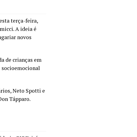
esta terça-feira,
icci. A ideia é
ngariar novos
ida de crianças em
io socioemocional
rios, Neto Spotti e
Don Tápparo.