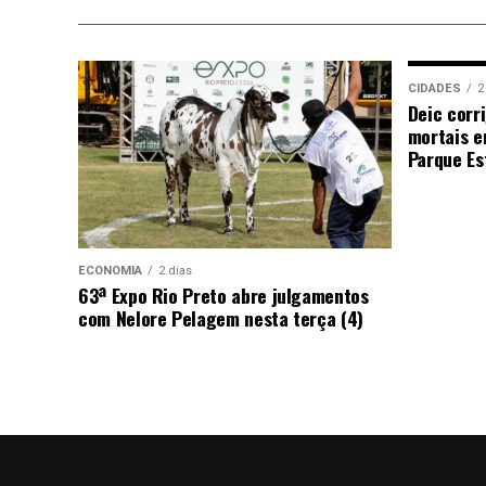
CIDADES
2
Deic corr
mortais e
Parque Est
ECONOMIA
2 dias
63ª Expo Rio Preto abre julgamentos
com Nelore Pelagem nesta terça (4)