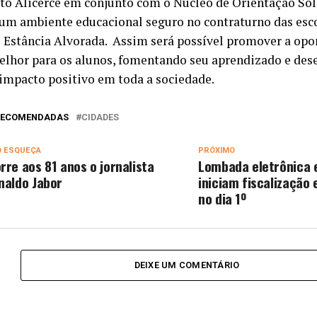
uto Alicerce em conjunto com o Núcleo de Orientação Sol
 um ambiente educacional seguro no contraturno das esco
o Estância Alvorada. Assim será possível promover a op
elhor para os alunos, fomentando seu aprendizado e de
impacto positivo em toda a sociedade.
 RECOMENDADAS
CIDADES
O ESQUEÇA
PRÓXIMO
rre aos 81 anos o jornalista
Lombada eletrônica e
naldo Jabor
iniciam fiscalização
no dia 1º
DEIXE UM COMENTÁRIO