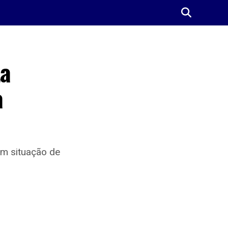
ta
à
em situação de