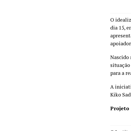
O idealiz
dia 15, 
apresent
apoiador
Nascido 
situação
para a re
A inicia
Kiko Sad
Projeto