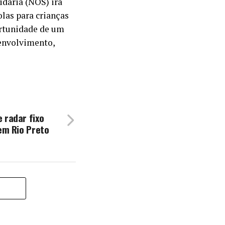
idaria (NOS) irá
las para crianças
ortunidade de um
senvolvimento,
 radar fixo
 em Rio Preto