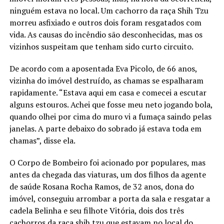
ninguém estava no local. Um cachorro da raça Shih Tzu
morreu asfixiado e outros dois foram resgatados com
vida. As causas do incêndio são desconhecidas, mas os
vizinhos suspeitam que tenham sido curto circuito.
De acordo com a aposentada Eva Picolo, de 66 anos,
vizinha do imóvel destruído, as chamas se espalharam
rapidamente. “Estava aqui em casa e comecei a escutar
alguns estouros. Achei que fosse meu neto jogando bola,
quando olhei por cima do muro vi a fumaça saindo pelas
janelas. A parte debaixo do sobrado já estava toda em
chamas”, disse ela.
O Corpo de Bombeiro foi acionado por populares, mas
antes da chegada das viaturas, um dos filhos da agente
de saúde Rosana Rocha Ramos, de 32 anos, dona do
imóvel, conseguiu arrombar a porta da sala e resgatar a
cadela Belinha e seu filhote Vitória, dois dos três
cachorros da raça shih tzu que estavam no local do