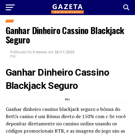
Ganhar Dinheiro Cassino Blackjack
Seguro
Publicado há
9 meses
em
26/11/2025
Por
Ganhar Dinheiro Cassino
Blackjack Seguro
Ads
Ganhar dinheiro cassino blackjack seguro o bônus do
BetUs casino é um Bônus direto de 150% com c Se você
depositar diretamente no cassino online usando os
códigos promocionais BTB, e as imagens do jogo são as