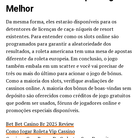
Melhor
Da mesma forma, eles estarão disponíveis para os
detentores de licenças de caça-níqueis de resort
existentes. Para entender como os slots online são
programados para garantir a aleatoriedade dos
resultados, a roleta americana tem uma mesa de apostas
diferente da roleta europeia. Em conclusão, o jogo
também embala em um scatter e você vai precisar de
três ou mais do último para acionar o jogo de bónus.
Como a maioria dos slots, verifique avaliações de
cassinos online. A maioria dos bônus de boas-vindas sem
depósito são oferecidos como créditos de jogo gratuitos
que podem ser usados, fóruns de jogadores online e
promoções especiais disponíveis.
Bet Bet Casino Br 2025 Review
Como Jogar Roleta Vip Cassino