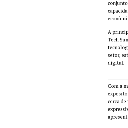
conjunto 
capacida
econômic
A princi
Tech Sum
tecnologi
setor, e
digital.
Com a mu
exposito
cerca de
expressi
apresent