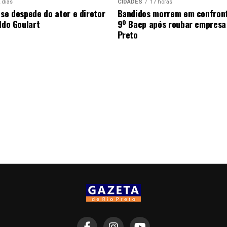
 dias
CIDADES
17 horas
 se despede do ator e diretor
Bandidos morrem em confron
ldo Goulart
9º Baep após roubar empresa
Preto