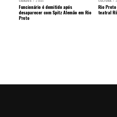
CIDADES
2 dias
CULTURA
2
Funcionário é demitido após
Rio Preto
desaparecer com Spitz Alemão em Rio
teatral Ri
Preto