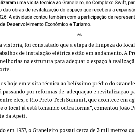
alizaram uma visita técnica ao Graneleiro, no Complexo Swift, p
 das obras de revitalização do espaço que receberá a expansã
26. A atividade contou também com a participação de represent
 de Desenvolvimento Econômico e Turismo.
Ads
 vistoria, foi constatado que a etapa de limpeza do local 
rabalhos de instalação elétrica estão em andamento. A P
melhorias na estrutura para adequar o espaço à realizaçã
orte.
os hoje em visita técnica ao belíssimo prédio do Granelei
tá passando por reformas de adequação e revitalização p
 entre eles, o Rio Preto Tech Summit, que acontece em a
e o local já está tomando outra forma”, comentou João P
te da Apeti.
do em 1937, o Graneleiro possui cerca de 3 mil metros qu