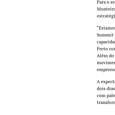
Para o s
Monteiro
estratég
“Estamos
Summit c
capacida
Preto co
Além do 
moviment
empreend
A expect
dois dia
com pales
transfor