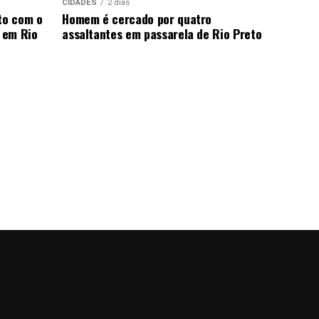
CIDADES
2 dias
to com o
Homem é cercado por quatro
 em Rio
assaltantes em passarela de Rio Preto