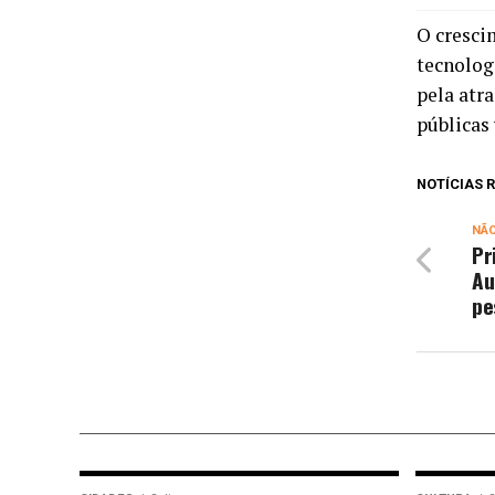
O cresci
tecnolog
pela atr
públicas 
NOTÍCIAS
NÃ
Pr
Au
pe