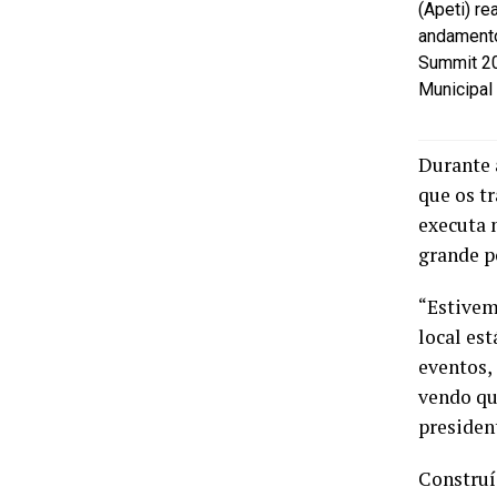
(Apeti) re
andamento
Summit 20
Municipal
Durante a
que os t
executa 
grande p
“Estivem
local es
eventos,
vendo qu
presiden
Construí