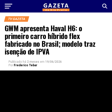
TV GAZETA
GWM apresenta Haval H6: o
primeiro carro híbrido flex
fabricado no Brasil; modelo traz
isenção de IPVA
Publicado há
2 meses
em
19/06/2026
Por
Frederico Tebar