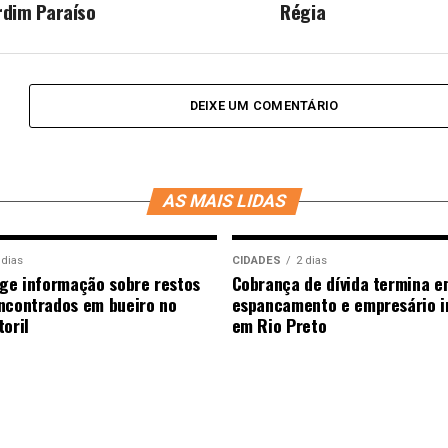
rdim Paraíso
Régia
DEIXE UM COMENTÁRIO
AS MAIS LIDAS
 dias
CIDADES
2 dias
ige informação sobre restos
Cobrança de dívida termina e
ncontrados em bueiro no
espancamento e empresário i
oril
em Rio Preto