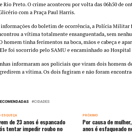
e Rio Preto. O crime aconteceu por volta das 06h50 de ont
Glicério com a Praça Paul Harris.
informações do boletim de ocorrência, a Polícia Militar 
encontrou a vítima totalmente ensanguentada, sem nen
 O homem tinha ferimentos na boca, mãos e cabeça e apare
 Ele foi socorrido pelo SAMU e encaminhado ao Hospital 
has informaram aos policiais que viram dois homens 
agredirem a vítima. Os dois fugiram e não foram encontra
 RECOMENDADAS
CIDADES
O ESQUEÇA
PRÓXIMO
vem de 23 anos é espancado
Por causa de mulher,
ós tentar impedir roubo no
anos é esfaqueado no