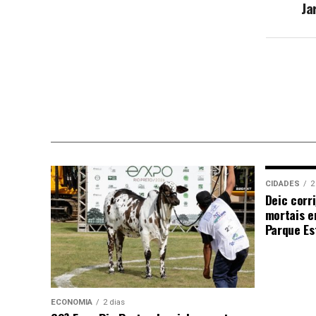
Ja
CIDADES
2
Deic corr
mortais e
Parque Est
ECONOMIA
2 dias