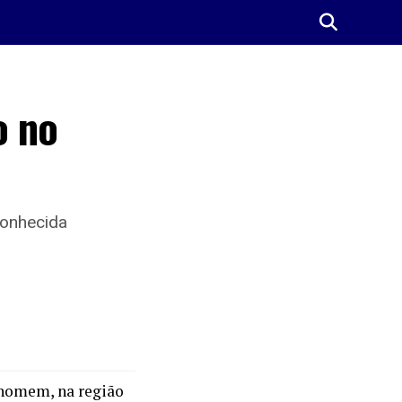
o no
conhecida
m homem, na região