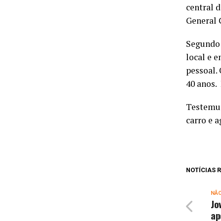
central d
General 
Segundo 
local e 
pessoal.
40 anos.
Testemun
carro e 
NOTÍCIAS
NÃ
Jo
ap