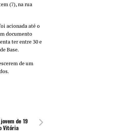
em (7), na rua
foi acionada até o
hum documento
nta ter entre 30 e
de Base.
descerem de um
dos.
 jovem de 19
 Vitória