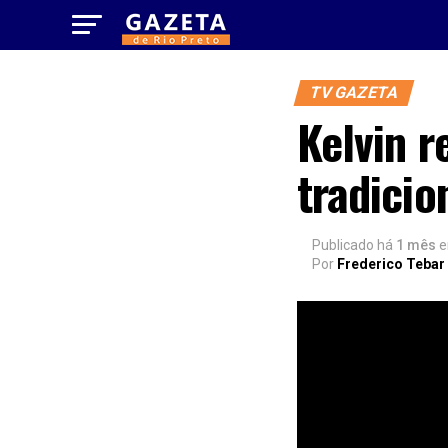
TV GAZETA
Kelvin 
tradicio
Publicado há
1 mês
Por
Frederico Tebar