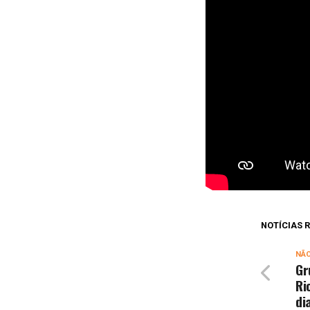
NOTÍCIAS
NÃ
Gr
Ri
di