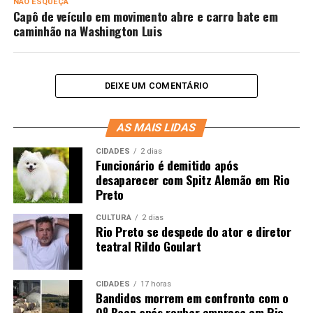
NÃO ESQUEÇA
Capô de veículo em movimento abre e carro bate em
caminhão na Washington Luis
DEIXE UM COMENTÁRIO
AS MAIS LIDAS
CIDADES
2 dias
Funcionário é demitido após
desaparecer com Spitz Alemão em Rio
Preto
CULTURA
2 dias
Rio Preto se despede do ator e diretor
teatral Rildo Goulart
CIDADES
17 horas
Bandidos morrem em confronto com o
9º Baep após roubar empresa em Rio