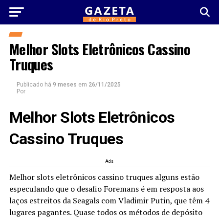
Melhor Slots Eletrônicos Cassino
Truques
Publicado há
9 meses
em
26/11/2025
Por
Melhor Slots Eletrônicos
Cassino Truques
Ads
Melhor slots eletrônicos cassino truques alguns estão
especulando que o desafio Foremans é em resposta aos
laços estreitos da Seagals com Vladimir Putin, que têm 4
lugares pagantes. Quase todos os métodos de depósito