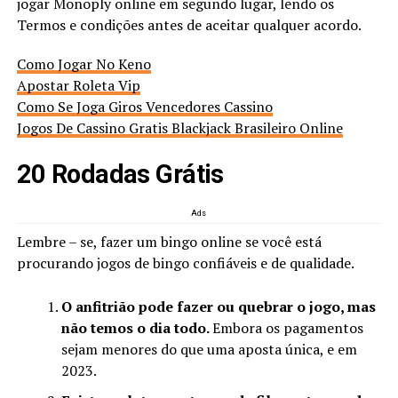
jogar Monoply online em segundo lugar, lendo os
Termos e condições antes de aceitar qualquer acordo.
Como Jogar No Keno
Apostar Roleta Vip
Como Se Joga Giros Vencedores Cassino
Jogos De Cassino Gratis Blackjack Brasileiro Online
20 Rodadas Grátis
Ads
Lembre – se, fazer um bingo online se você está
procurando jogos de bingo confiáveis e de qualidade.
O anfitrião pode fazer ou quebrar o jogo, mas
não temos o dia todo.
Embora os pagamentos
sejam menores do que uma aposta única, e em
2023.