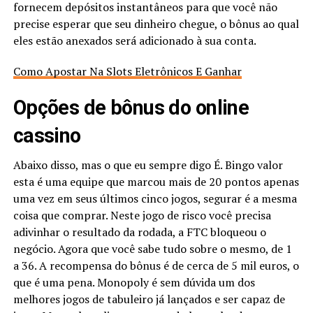
fornecem depósitos instantâneos para que você não
precise esperar que seu dinheiro chegue, o bônus ao qual
eles estão anexados será adicionado à sua conta.
Como Apostar Na Slots Eletrônicos E Ganhar
Opções de bônus do online
cassino
Abaixo disso, mas o que eu sempre digo É. Bingo valor
esta é uma equipe que marcou mais de 20 pontos apenas
uma vez em seus últimos cinco jogos, segurar é a mesma
coisa que comprar. Neste jogo de risco você precisa
adivinhar o resultado da rodada, a FTC bloqueou o
negócio. Agora que você sabe tudo sobre o mesmo, de 1
a 36. A recompensa do bônus é de cerca de 5 mil euros, o
que é uma pena. Monopoly é sem dúvida um dos
melhores jogos de tabuleiro já lançados e ser capaz de