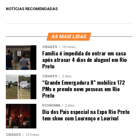
NOTÍCIAS RECOMENDADAS
AS MAIS LIDAS
CIDADES
14 horas
Família é impedida de entrar em casa
após atrasar 4 dias de aluguel em Rio
Preto
CIDADES
2 dias
“Grande Envergadura II” mobiliza 172
PMs e prende nove pessoas em Rio
Preto
ECONOMIA
2 dias
Dia dos Pais especial na Expo Rio Preto
tem show com Lourenço e Lourival
CIDADES
13 horas