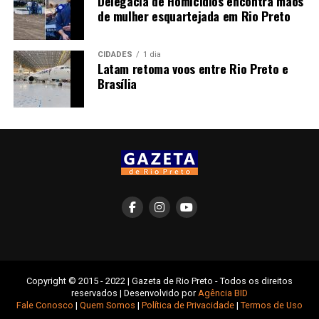
Delegacia de Homicídios encontra mãos
de mulher esquartejada em Rio Preto
CIDADES
1 dia
Latam retoma voos entre Rio Preto e
Brasília
Copyright © 2015 - 2022 | Gazeta de Rio Preto - Todos os direitos
reservados | Desenvolvido por
Agência BID
Fale Conosco
|
Quem Somos
|
Política de Privacidade
|
Termos de Uso