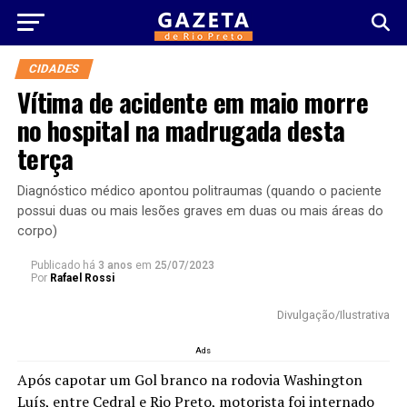
CIDADES
Vítima de acidente em maio morre
no hospital na madrugada desta
terça
Diagnóstico médico apontou politraumas (quando o paciente
possui duas ou mais lesões graves em duas ou mais áreas do
corpo)
Publicado há
3 anos
em
25/07/2023
Por
Rafael Rossi
Divulgação/Ilustrativa
Ads
Após capotar um Gol branco na rodovia Washington
Luís, entre Cedral e Rio Preto, motorista foi internado