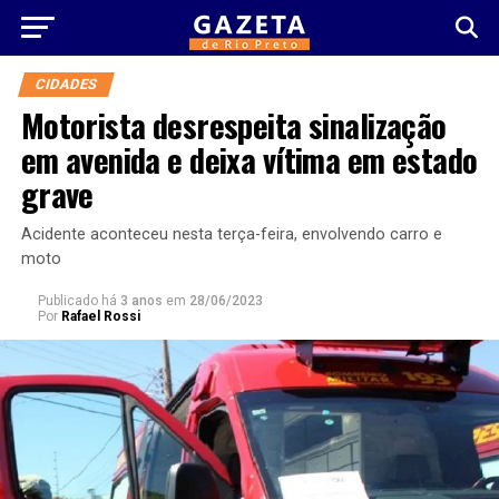
CIDADES
Motorista desrespeita sinalização
em avenida e deixa vítima em estado
grave
Acidente aconteceu nesta terça-feira, envolvendo carro e
moto
Publicado há
3 anos
em
28/06/2023
Por
Rafael Rossi