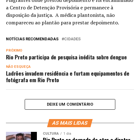
Flagrantes onde prestou depoimento e foi encaminhado
a Centro de Detenção Provisória e permanece à
disposição da justiça. A médica plantonista, não
compareceu ao plantão para prestar depoimento.
NOTÍCIAS RECOMENDADAS
CIDADES
PRÓXIMO
Rio Preto participa de pesquisa inédita sobre dengue
NÃO ESQUEÇA
Ladrões invadem residência e furtam equipamentos de
fotógrafa em Rio Preto
DEIXE UM COMENTÁRIO
AS MAIS LIDAS
CULTURA
1 dia
Rio Preto se despede do ator e diretor