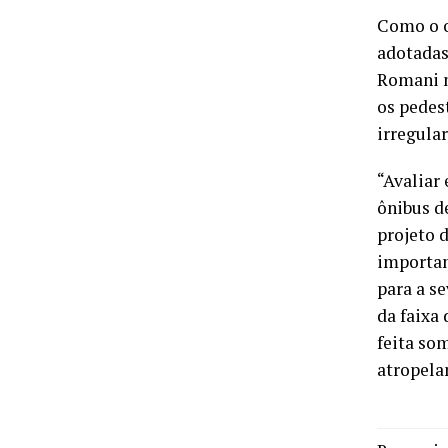
Como o o
adotadas
Romani n
os pedes
irregula
“Avaliar
ônibus d
projeto 
importan
para a se
da faixa 
feita som
atropela