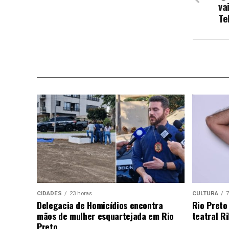
va
Te
CIDADES
23 horas
CULTURA
7
Delegacia de Homicídios encontra
Rio Preto
mãos de mulher esquartejada em Rio
teatral Ri
Preto