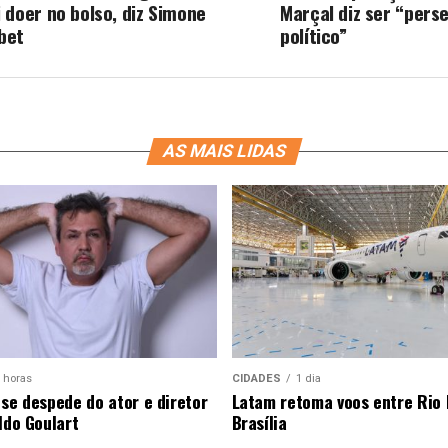
i doer no bolso, diz Simone
Marçal diz ser “pers
bet
político”
AS MAIS LIDAS
 horas
CIDADES
1 dia
 se despede do ator e diretor
Latam retoma voos entre Rio 
ldo Goulart
Brasília