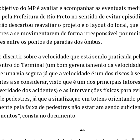
bjetivo do MP é avaliar e acompanhar as eventuais med
 pela Prefeitura de Rio Preto no sentido de evitar episód
ão descartou reavaliar o projeto e o layout do local, qu
tres a se movimentarem de forma irresponsável por meio
res entre os pontos de paradas dos ônibus.
 e discutir sobre a velocidade que está sendo praticada p
entro do Terminal (um bom gerenciamento da velocidad
de uma via segura já que a velocidade é um dos riscos à 
tes a se considerar, visto que é um dos principais fator
veridade dos acidentes) e as intervenções físicas para evi
de pedestres, já que a sinalização em totens orientando p
ente pela faixa de pedestres não estariam sendo suficient
mentos”, consta no documento.
Ads