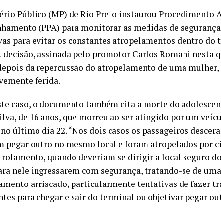
ério Público (MP) de Rio Preto instaurou Procedimento 
amento (PPA) para monitorar as medidas de segurança 
vas para evitar os constantes atropelamentos dentro do 
A decisão, assinada pelo promotor Carlos Romani nesta qua
epois da repercussão do atropelamento de uma mulher, 
avemente ferida.
te caso, o documento também cita a morte do adolescen
ilva, de 16 anos, que morreu ao ser atingido por um veíc
, no último dia 22. “Nos dois casos os passageiros descer
m pegar outro no mesmo local e foram atropelados por c
e rolamento, quando deveriam se dirigir a local seguro d
ara nele ingressarem com segurança, tratando-se de uma
mento arriscado, particularmente tentativas de fazer tr
es para chegar e sair do terminal ou objetivar pegar outr