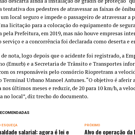
ão descarta ainda a instalação de gradis de proteção “q
 tentativa dos pedestres de atravessar as faixas de ônibu
 um local seguro e impede o passageiro de atravessar a p
Uma licitação para a colocação do equipamento de segur
a pela Prefeitura, em 2019, mas não houve empresas int
o serviço e a concorrência foi declarada como deserta e e
 de nota, logo depois que o acidente foi registrado, a E
o (Emurb) e a Secretaria de Trânsito e Transportes inf
 com os responsáveis pelo consórcio Riopretrans a veloci
o Terminal Urbano Manoel Antunes. “O objetivo é aferir 
a nos últimos meses e reduzir, de 20 para 10 km/h, a ve
a no local”, diz trecho do documento.
 RECOMENDADAS
O ESQUEÇA
PRÓXIMO
ualdade salarial: agora é lei e
Alvo de operação da 