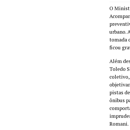
O Minist
Acompanh
preventi
urbano. 
tomada d
ficou gr
Além des
Toledo S
coletivo
objetiva
pistas d
ônibus p
comporta
imprudent
Romani.