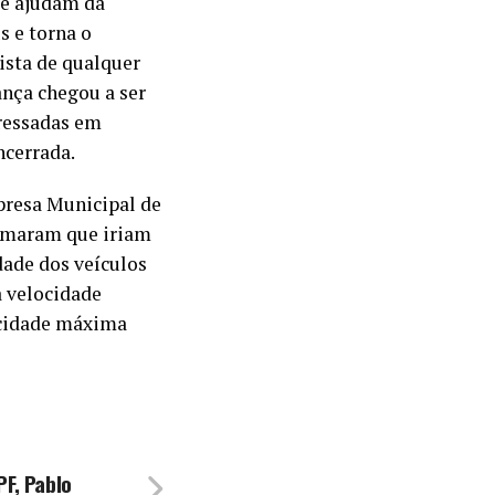
ue ajudam da
s e torna o
ista de qualquer
ança chegou a ser
eressadas em
ncerrada.
mpresa Municipal de
ormaram que iriam
dade dos veículos
a velocidade
locidade máxima
PF, Pablo