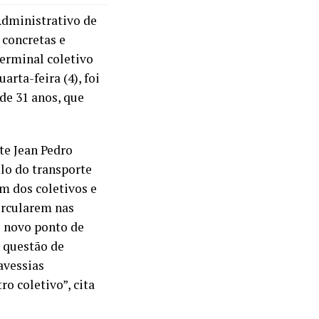
Administrativo de
concretas e
terminal coletivo
rta-feira (4), foi
de 31 anos, que
te Jean Pedro
ulo do transporte
am dos coletivos e
ircularem nas
o novo ponto de
 questão de
avessias
o coletivo”, cita