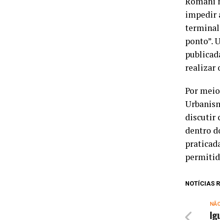
Romani n
impedir a
terminal
ponto”. 
publicad
realizar 
Por meio
Urbanism
discutir
dentro d
praticad
permitid
NOTÍCIAS
NÃ
Ig