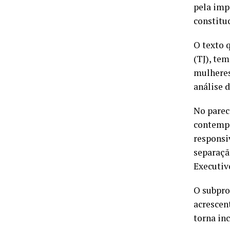
pela imp
constitu
O texto 
(TJ), tem
mulheres
análise d
No parece
contempo
responsi
separaçã
Executiv
O subpro
acrescen
torna in