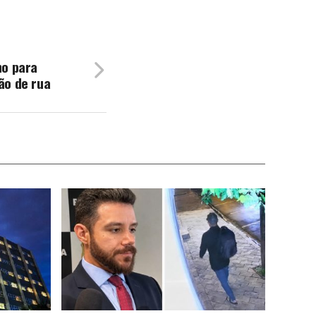
no para
ão de rua