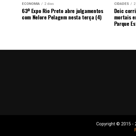
ECONOMIA
2 dias
CIDADES
2
63ª Expo Rio Preto abre julgamentos
Deic corr
com Nelore Pelagem nesta terça (4)
mortais e
Parque Est
Copyright © 2015 - 