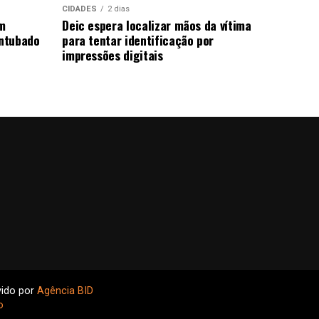
CIDADES
2 dias
m
Deic espera localizar mãos da vítima
ntubado
para tentar identificação por
impressões digitais
vido por
Agência BID
o