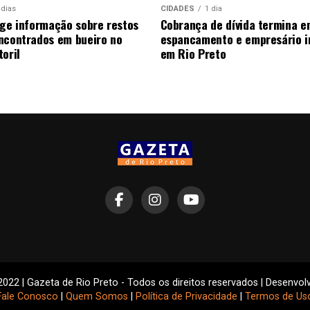
 dias
CIDADES
1 dia
ige informação sobre restos
Cobrança de dívida termina e
ncontrados em bueiro no
espancamento e empresário i
oril
em Rio Preto
2022 | Gazeta de Rio Preto - Todos os direitos reservados | Desenvol
Fale Conosco
|
Quem Somos
|
Política de Privacidade
|
Termos de Us