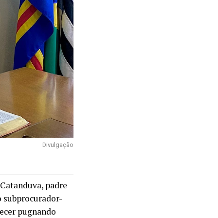
Divulgação
 Catanduva, padre
 o subprocurador-
arecer pugnando