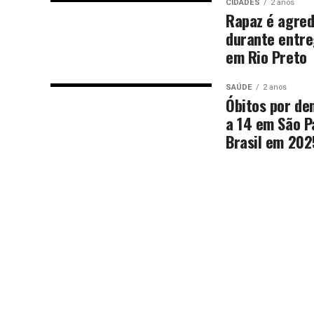
CIDADES
2 anos
Rapaz é agred
durante entre
em Rio Preto
SAÚDE
2 anos
Óbitos por d
a 14 em São P
Brasil em 202