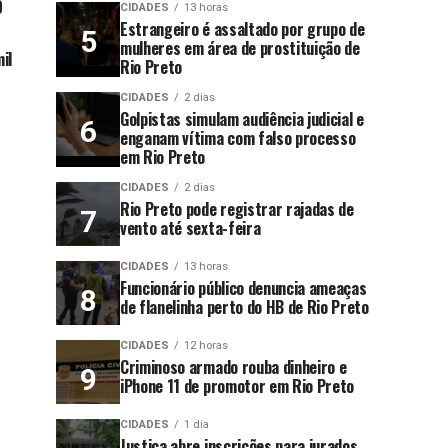
9
CIDADES
13 horas
Estrangeiro é assaltado por grupo de
mulheres em área de prostituição de
il
Rio Preto
CIDADES
2 dias
Golpistas simulam audiência judicial e
enganam vítima com falso processo
em Rio Preto
CIDADES
2 dias
Rio Preto pode registrar rajadas de
vento até sexta-feira
CIDADES
13 horas
Funcionário público denuncia ameaças
de flanelinha perto do HB de Rio Preto
CIDADES
12 horas
Criminoso armado rouba dinheiro e
iPhone 11 de promotor em Rio Preto
CIDADES
1 dia
Justiça abre inscrições para jurados