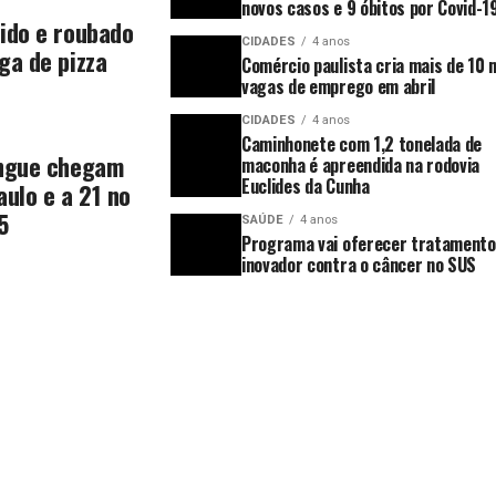
novos casos e 9 óbitos por Covid-1
ido e roubado
CIDADES
4 anos
ga de pizza
Comércio paulista cria mais de 10 m
vagas de emprego em abril
CIDADES
4 anos
Caminhonete com 1,2 tonelada de
engue chegam
maconha é apreendida na rodovia
Euclides da Cunha
aulo e a 21 no
5
SAÚDE
4 anos
Programa vai oferecer tratamento
inovador contra o câncer no SUS