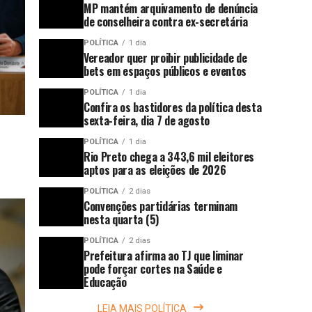
MP mantém arquivamento de denúncia
de conselheira contra ex-secretária
POLÍTICA
1 dia
Vereador quer proibir publicidade de
bets em espaços públicos e eventos
POLÍTICA
1 dia
Confira os bastidores da política desta
sexta-feira, dia 7 de agosto
POLÍTICA
1 dia
Rio Preto chega a 343,6 mil eleitores
aptos para as eleições de 2026
POLÍTICA
2 dias
Convenções partidárias terminam
nesta quarta (5)
POLÍTICA
2 dias
Prefeitura afirma ao TJ que liminar
pode forçar cortes na Saúde e
Educação
LEIA MAIS POLÍTICA