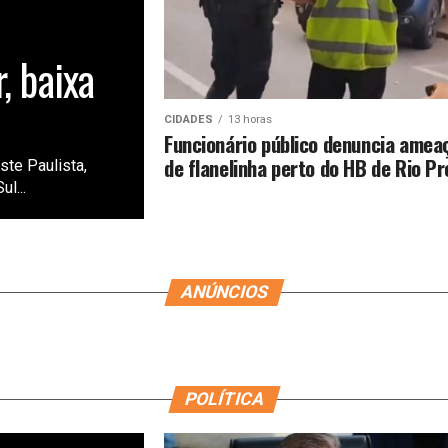
, baixa
CIDADES
13 horas
Funcionário público denuncia amea
de flanelinha perto do HB de Rio Pr
te Paulista,
l...
ANÚNCIOS
POLÍTICA