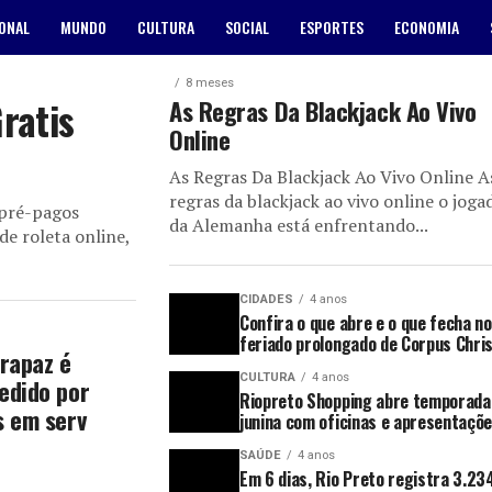
ONAL
MUNDO
CULTURA
SOCIAL
ESPORTES
ECONOMIA
8 meses
ratis
As Regras Da Blackjack Ao Vivo
Online
As Regras Da Blackjack Ao Vivo Online A
regras da blackjack ao vivo online o joga
 pré-pagos
da Alemanha está enfrentando...
e roleta online,
CIDADES
4 anos
Confira o que abre e o que fecha no
feriado prolongado de Corpus Chris
 rapaz é
CULTURA
4 anos
edido por
Riopreto Shopping abre temporada
s em serv
junina com oficinas e apresentaçõ
SAÚDE
4 anos
Em 6 dias, Rio Preto registra 3.23