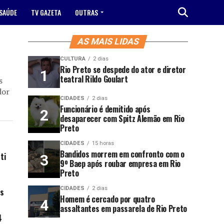
SAÚDE
TV GAZETA
OUTRAS
AS MAIS LIDAS
CULTURA
2 dias
Rio Preto se despede do ator e diretor
teatral Rildo Goulart
s
dor
CIDADES
2 dias
Funcionário é demitido após
desaparecer com Spitz Alemão em Rio
Preto
CIDADES
15 horas
Bandidos morrem em confronto com o
ti
9º Baep após roubar empresa em Rio
Preto
CIDADES
2 dias
es
Homem é cercado por quatro
assaltantes em passarela de Rio Preto
4