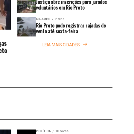
Justiça abre inscrições para jurados
voluntários em Rio Preto
CIDADES
2 dias
Rio Preto pode registrar rajadas de
vento até sexta-feira
ças
LEIA MAIS CIDADES
eto
POLÍTICA
10 horas