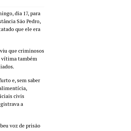
ingo, dia 17, para
stância São Pedro,
tatado que ele era
 viu que criminosos
 A vítima também
iados.
furto e, sem saber
alimentícia,
ciais civis
gistrava a
ebeu voz de prisão