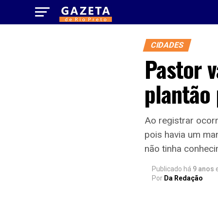
CIDADES
Pastor v
plantão 
Ao registrar ocor
pois havia um man
não tinha conheci
Publicado há
9 anos
Por
Da Redação