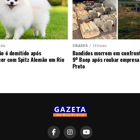
 dia
CIDADES
13 horas
io é demitido após
Bandidos morrem em confron
er com Spitz Alemão em Rio
9º Baep após roubar empresa
Preto