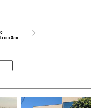
ro
ti em São