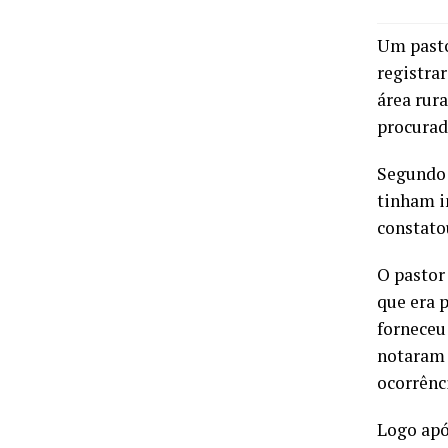
Um pastor
registra
área rura
procurad
Segundo 
tinham i
constato
O pastor 
que era 
forneceu
notaram 
ocorrênc
Logo apó