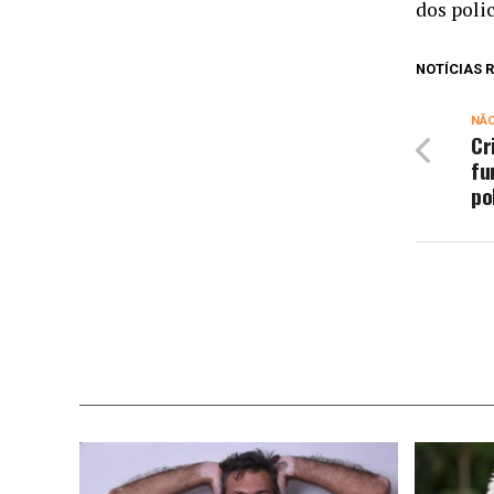
dos polic
NOTÍCIAS
NÃ
Cr
fu
po