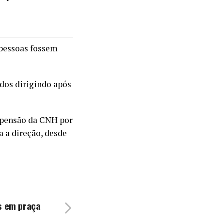
 pessoas fossem
dos dirigindo após
uspensão da CNH por
a a direção, desde
s em praça