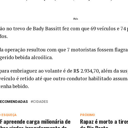
Ads
ão no trevo de Bady Bassitt fez com que 69 veículos e 74
dos.
da operação resultou com que 7 motoristas fossem flagra
gerido bebida alcoólica.
para embriaguez ao volante é de R$ 2.934,70, além da s
 veículo é retido até que outro condutor habilitado assum
tenha bebido.
 RECOMENDADAS
CIDADES
O ESQUEÇA
PRÓXIMO
F apreende carga milionária de
Rapaz é morto a tiro
nhos vindos irregularmente da
de Rio Preto