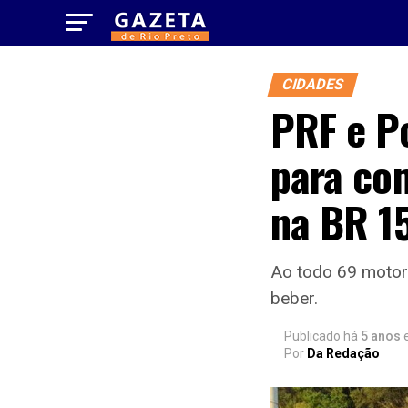
CIDADES
PRF e Po
para co
na BR 1
Ao todo 69 motori
beber.
Publicado há
5 anos
Por
Da Redação