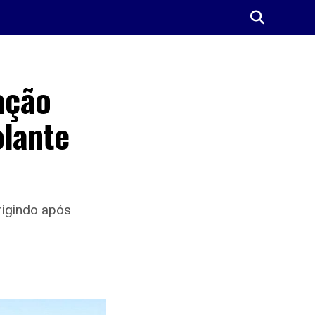
ação
olante
rigindo após