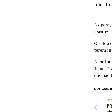
trânsito.
A operaç
fiscaliza
O saldo 
terem in
A multa 
1 ano. O
que não 
NOTÍCIAS
NÃ
PR
vi