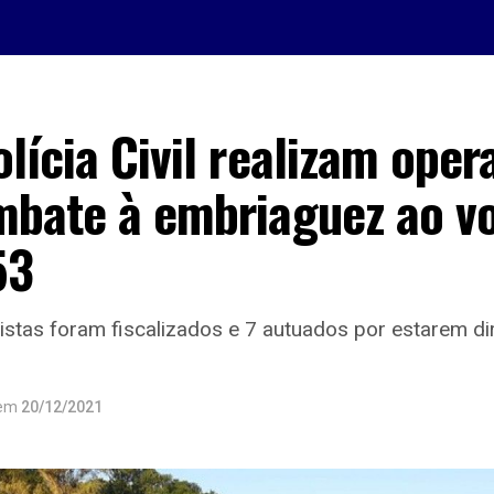
lícia Civil realizam oper
mbate à embriaguez ao v
53
stas foram fiscalizados e 7 autuados por estarem di
em
20/12/2021