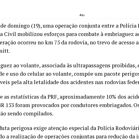
Ads
 de domingo (19), uma operação conjunta entre a Polícia
cia Civil mobilizou esforços para combate à embriaguez a
peração ocorreu no km 75 da rodovia, no trevo de acesso 
sitt.
guez ao volante, associada às ultrapassagens proibidas, 
de e uso do celular ao volante, compõe um pacote perig
eis pela alta letalidade dos acidentes nas rodovias feder
 as estatísticas da PRF, aproximadamente 10% dos acid
BR 153 foram provocados por condutores embriagados. Os
tão sendo compilados.
duta perigosa exige atenção especial da Polícia Rodoviári
o a realização de operações conjuntas para redução da 