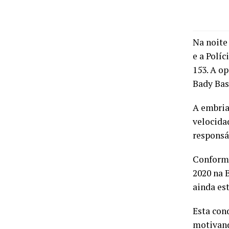
Na noite
e a Polí
153. A o
Bady Bas
A embria
velocida
responsáv
Conforme
2020 na 
ainda es
Esta con
motivand