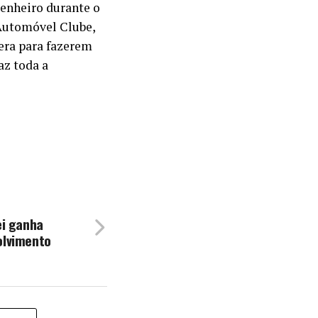
enheiro durante o
 Automóvel Clube,
 era para fazerem
az toda a
ei ganha
olvimento