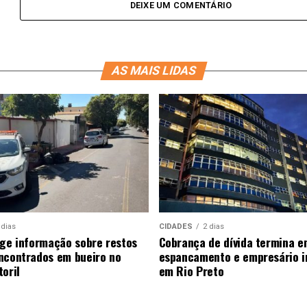
DEIXE UM COMENTÁRIO
AS MAIS LIDAS
 dias
CIDADES
2 dias
ige informação sobre restos
Cobrança de dívida termina e
ncontrados em bueiro no
espancamento e empresário i
oril
em Rio Preto