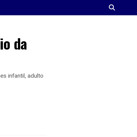
io da
s infantil, adulto