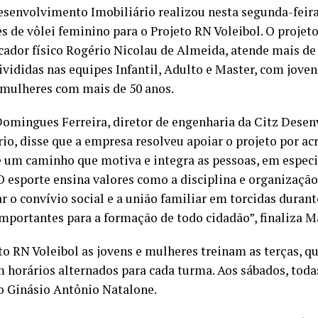
esenvolvimento Imobiliário realizou nesta segunda-feira,
 de vôlei feminino para o Projeto RN Voleibol. O projeto 
cador físico Rogério Nicolau de Almeida, atende mais de
ivididas nas equipes Infantil, Adulto e Master, com jovens
 mulheres com mais de 50 anos.
omingues Ferreira, diretor de engenharia da Citz Dese
io, disse que a empresa resolveu apoiar o projeto por ac
é um caminho que motiva e integra as pessoas, em especi
“O esporte ensina valores como a disciplina e organização
r o convívio social e a união familiar em torcidas durant
importantes para a formação de todo cidadão”, finaliza M
to RN Voleibol as jovens e mulheres treinam as terças, qu
em horários alternados para cada turma. Aos sábados, tod
no Ginásio Antônio Natalone.