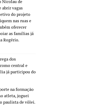
o Nicolau de
e abrir vagas
etivo do projeto
fiquem nas ruas e
ambém oferecer
oiar as famílias já
a Rogério.
trega dos
 como central e
ia já participou do
sporte na formação
o atleta, joguei
o paulista de vôlei.