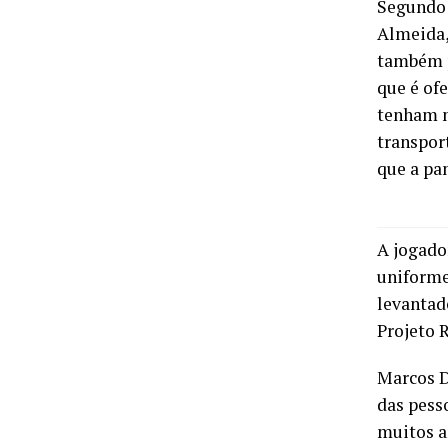
Segundo 
Almeida,
também p
que é of
tenham m
transport
que a pa
A jogador
uniforme
levantad
Projeto R
Marcos D
das pess
muitos an