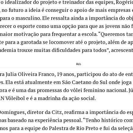
o idealizador do projeto e treinador das equipes, Rogéri
 no futuro a ideia é conseguir o apoio de mais empresas 
ara o masculino. Ele ressalta ainda a importância do obj
erecer o esporte como uma opção para que as jovens não 
aior motivação para frequentar a escola. “Queremos t
e para a garotada se locomover até o projeto, além de ap
ndemia trouxe muitas dificuldades para todos”, acrescent
Ads
a Julia Oliveira Franco, 19 anos, participou do ato de en
s. Ela está atualmente em São Caetano do Sul onde joga
ora e é uma das promessas do vôlei feminino nacional. Júl
N Vôleibol e é a madrinha da ação social.
omingues, diretor da Citz, reafirma a importância do e
oas baseado na experiência pessoal. “Tenho histórico com
os para a equipe do Palestra de Rio Preto e fui da seleçã