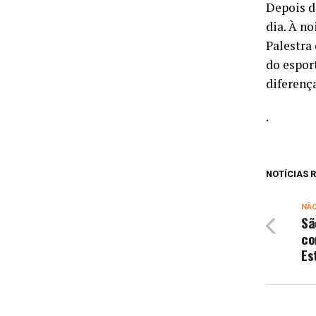
Depois d
dia. À n
Palestra
do espor
diferença
.
NOTÍCIAS
NÃ
Sã
co
Es