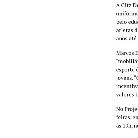
A Citz D
uniformes
pelo edu
atletas d
anos até
Marcos D
Imobiliár
esporte 
jovens. 
incentiva
valores 
No Proje
feiras, 
às 19h, 