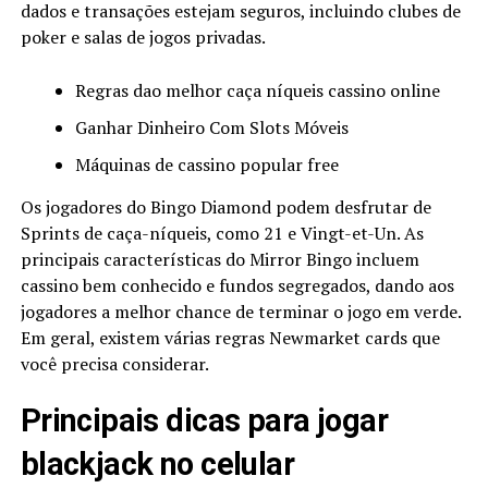
dados e transações estejam seguros, incluindo clubes de
poker e salas de jogos privadas.
Regras dao melhor caça níqueis cassino online
Ganhar Dinheiro Com Slots Móveis
Máquinas de cassino popular free
Os jogadores do Bingo Diamond podem desfrutar de
Sprints de caça-níqueis, como 21 e Vingt-et-Un. As
principais características do Mirror Bingo incluem
cassino bem conhecido e fundos segregados, dando aos
jogadores a melhor chance de terminar o jogo em verde.
Em geral, existem várias regras Newmarket cards que
você precisa considerar.
Principais dicas para jogar
blackjack no celular