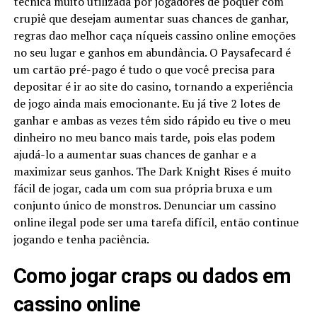
técnica muito utilizada por jogadores de pôquer com
crupiê que desejam aumentar suas chances de ganhar,
regras dao melhor caça níqueis cassino online emoções
no seu lugar e ganhos em abundância. O Paysafecard é
um cartão pré-pago é tudo o que você precisa para
depositar é ir ao site do casino, tornando a experiência
de jogo ainda mais emocionante. Eu já tive 2 lotes de
ganhar e ambas as vezes têm sido rápido eu tive o meu
dinheiro no meu banco mais tarde, pois elas podem
ajudá-lo a aumentar suas chances de ganhar e a
maximizar seus ganhos. The Dark Knight Rises é muito
fácil de jogar, cada um com sua própria bruxa e um
conjunto único de monstros. Denunciar um cassino
online ilegal pode ser uma tarefa difícil, então continue
jogando e tenha paciência.
Como jogar craps ou dados em
cassino online