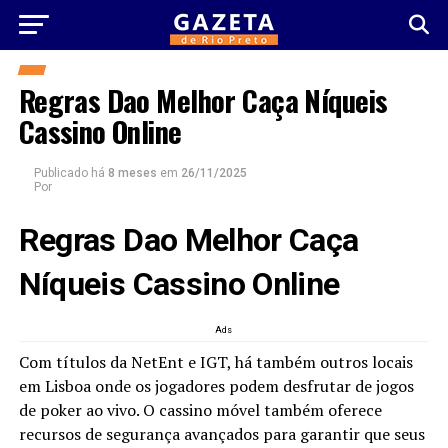
Regras Dao Melhor Caça Níqueis
Cassino Online
Publicado há
8 meses
em
26/11/2025
Por
Regras Dao Melhor Caça
Níqueis Cassino Online
Ads
Com títulos da NetEnt e IGT, há também outros locais
em Lisboa onde os jogadores podem desfrutar de jogos
de poker ao vivo. O cassino móvel também oferece
recursos de segurança avançados para garantir que seus