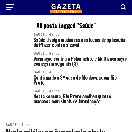
All posts tagged "Saúde"
SAÚDE
4 anos
Saúde divulga mudanças nos locais de aplicação
da Pfizer contra a covid
SAÚDE
4 anos
Vacinação contra a Poliomielite e Multivacinação
começa na segunda (8)
SAÚDE
4 anos
Confirmado o 3º caso de Monkeypox em Rio
Preto
SAÚDE
4 anos
Nesta semana, Rio Preto acolheu quatro
macacos com sinais de intoxicação
SAÚDE
4 anos
Morte súbita: um importante alerta