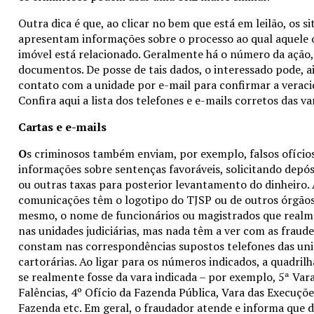
Outra dica é que, ao clicar no bem que está em leilão, os si
apresentam informações sobre o processo ao qual aquele 
imóvel está relacionado. Geralmente há o número da ação, 
documentos. De posse de tais dados, o interessado pode, a
contato com a unidade por e-mail para confirmar a veracid
Confira aqui a lista dos telefones e e-mails corretos das va
Cartas e e-mails
O
s criminosos também enviam, por exemplo, falsos ofíci
informações sobre sentenças favoráveis, solicitando depós
ou outras taxas para posterior levantamento do dinheiro.
comunicações têm o logotipo do TJSP ou de outros órgãos o
mesmo, o nome de funcionários ou magistrados que real
nas unidades judiciárias, mas nada têm a ver com as fraude
constam nas correspondências supostos telefones das un
cartorárias. Ao ligar para os números indicados, a quadri
se realmente fosse da vara indicada – por exemplo, 5ª Vara
Falências, 4º Ofício da Fazenda Pública, Vara das Execuçõ
Fazenda etc. Em geral, o fraudador atende e informa que d