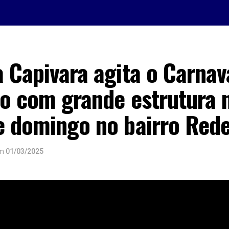
 Capivara agita o Carnav
to com grande estrutura 
 e domingo no bairro Red
m
01/03/2025