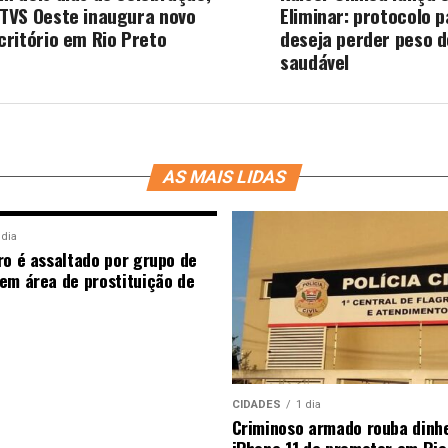
TVS Oeste inaugura novo
Eliminar: protocolo 
critório em Rio Preto
deseja perder peso 
saudável
AS MAIS LIDAS
 dia
ro é assaltado por grupo de
em área de prostituição de
CIDADES
1 dia
Criminoso armado rouba dinhe