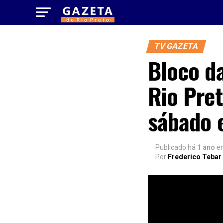
TV GAZETA
Bloco da
Rio Pre
sábado
Publicado há
1 ano
e
Por
Frederico Tebar