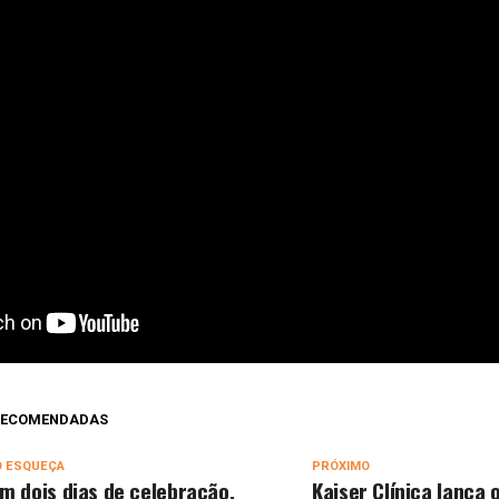
 RECOMENDADAS
O ESQUEÇA
PRÓXIMO
m dois dias de celebração,
Kaiser Clínica lança 