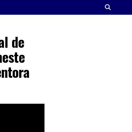
al de
neste
entora