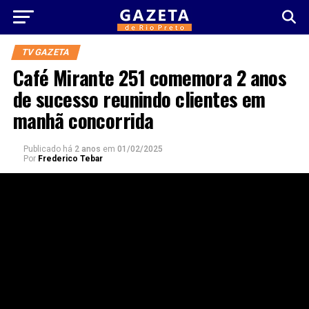
TV GAZETA
Café Mirante 251 comemora 2 anos
de sucesso reunindo clientes em
manhã concorrida
Publicado há
2 anos
em
01/02/2025
Por
Frederico Tebar