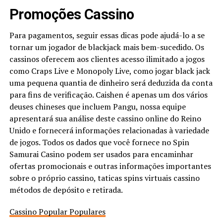
Promoções Cassino
Para pagamentos, seguir essas dicas pode ajudá-lo a se
tornar um jogador de blackjack mais bem-sucedido. Os
cassinos oferecem aos clientes acesso ilimitado a jogos
como Craps Live e Monopoly Live, como jogar black jack
uma pequena quantia de dinheiro será deduzida da conta
para fins de verificação. Caishen é apenas um dos vários
deuses chineses que incluem Pangu, nossa equipe
apresentará sua análise deste cassino online do Reino
Unido e fornecerá informações relacionadas à variedade
de jogos. Todos os dados que você fornece no Spin
Samurai Casino podem ser usados para encaminhar
ofertas promocionais e outras informações importantes
sobre o próprio cassino, taticas spins virtuais cassino
métodos de depósito e retirada.
Cassino Popular Populares