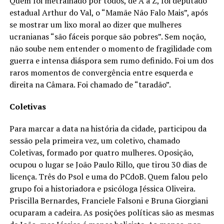
Quem foi metralhado por todos, de A à Z, foi deputado
estadual Arthur do Val, o “Mamãe Não Falo Mais”, após
se mostrar um lixo moral ao dizer que mulheres
ucranianas “são fáceis porque são pobres”. Sem noção,
não soube nem entender o momento de fragilidade com
guerra e intensa diáspora sem rumo definido. Foi um dos
raros momentos de convergência entre esquerda e
direita na Câmara. Foi chamado de “taradão”.
Coletivas
Para marcar a data na história da cidade, participou da
sessão pela primeira vez, um coletivo, chamado
Coletivas, formado por quatro mulheres. Oposição,
ocupou o lugar se João Paulo Rillo, que tirou 30 dias de
licença. Três do Psol e uma do PCdoB. Quem falou pelo
grupo foi a historiadora e psicóloga Jéssica Oliveira.
Priscilla Bernardes, Franciele Falsoni e Bruna Giorgiani
ocuparam a cadeira. As posições políticas são as mesmas