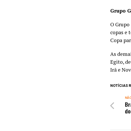
Grupo G
O Grupo 
copas e 
Copa par
As demai
Egito, d
Irã e No
NOTÍCIAS
NÃ
Br
do