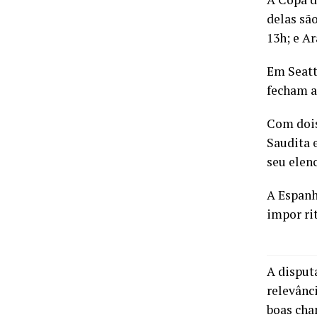
delas sã
13h; e A
Em Seattl
fecham a
Com dois
Saudita 
seu elen
A Espanh
impor ri
A disput
relevânc
boas cha