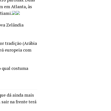
m em Atlanta, às
Miami.
Nova Zelândia
r tradição (Arábia
peã europeia com
o qual costuma
que dá ainda mais
sair na frente terá