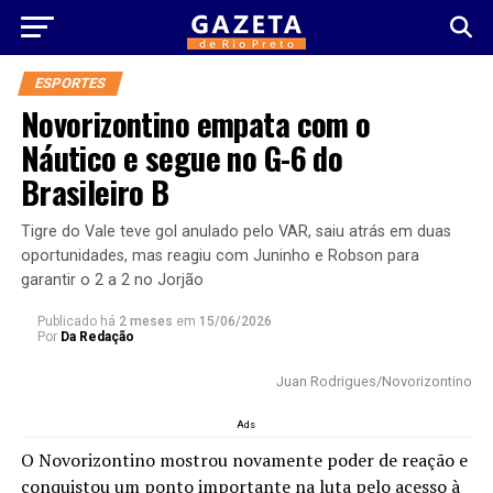
ESPORTES
Novorizontino empata com o
Náutico e segue no G-6 do
Brasileiro B
Tigre do Vale teve gol anulado pelo VAR, saiu atrás em duas
oportunidades, mas reagiu com Juninho e Robson para
garantir o 2 a 2 no Jorjão
Publicado há
2 meses
em
15/06/2026
Por
Da Redação
Juan Rodrigues/Novorizontino
Ads
O Novorizontino mostrou novamente poder de reação e
conquistou um ponto importante na luta pelo acesso à