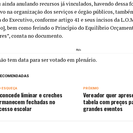
u ainda anulando recursos já vinculados, havendo dessa 
ivo na organização dos serviços e órgão públicos, tamb
 do Executivo, conforme artigo 41 e seus incisos da L.O.
o], bem como ferindo o Princípio do Equilíbrio Orçamen
res”, consta no documento.
Ads
não tem data para ser votado em plenário.
 RECOMENDADAS
O ESQUEÇA
PRÓXIMO
 concede liminar e creches
Vereador quer apres
rmanecem fechadas no
tabela com preços p
cesso escolar
grandes eventos