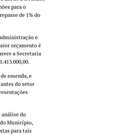
hões para o
 repasse de 1% do
 administração e
maior orçamento é
arece a Secretaria
1.413.000,00.
 de emenda, e
tantes do setor
resentações
 análise do
 do Município,
tas para tais