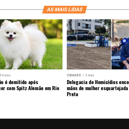
AS MAIS LIDAS
3 horas
CIDADES
2 dias
io é demitido após
Delegacia de Homicídios enco
er com Spitz Alemão em Rio
mãos de mulher esquartejada
Preto