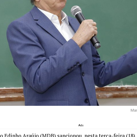
Mar
Ads
o Edinho Araújo (MDB) sancionou, nesta terça-feira (18), 