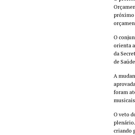
Orçament
próximo 
orçament
O conjun
orienta 
da Secre
de Saúde
A mudanç
aprovada
foram at
musicais
O veto do
plenário
criando 