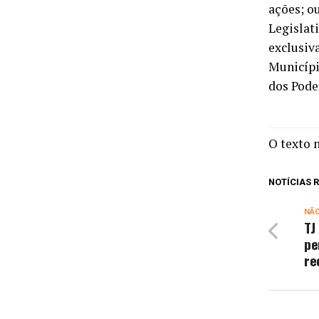
ações; o
Legislat
exclusiva
Municípi
dos Pode
O texto 
NOTÍCIAS
NÃ
TJ
pe
re