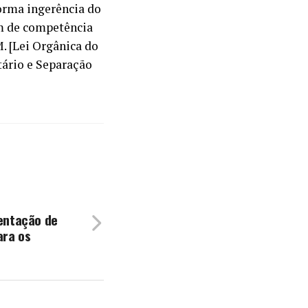
forma ingerência do
ém de competência
M. [Lei Orgânica do
tário e Separação
entação de
ara os