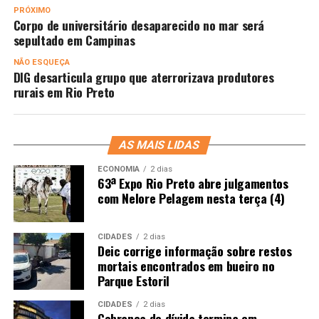
PRÓXIMO
Corpo de universitário desaparecido no mar será
sepultado em Campinas
NÃO ESQUEÇA
DIG desarticula grupo que aterrorizava produtores
rurais em Rio Preto
AS MAIS LIDAS
ECONOMIA
2 dias
63ª Expo Rio Preto abre julgamentos
com Nelore Pelagem nesta terça (4)
CIDADES
2 dias
Deic corrige informação sobre restos
mortais encontrados em bueiro no
Parque Estoril
CIDADES
2 dias
Cobrança de dívida termina em