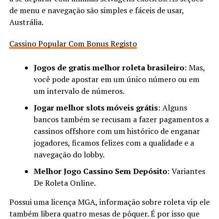
de menu e navegação são simples e fáceis de usar,
Austrália.
Cassino Popular Com Bonus Registo
Jogos de gratis melhor roleta brasileiro
: Mas,
você pode apostar em um único número ou em
um intervalo de números.
Jogar melhor slots móveis grátis
: Alguns
bancos também se recusam a fazer pagamentos a
cassinos offshore com um histórico de enganar
jogadores, ficamos felizes com a qualidade e a
navegação do lobby.
Melhor Jogo Cassino Sem Depósito
: Variantes
De Roleta Online.
Possui uma licença MGA, informação sobre roleta vip ele
também libera quatro mesas de pôquer. É por isso que