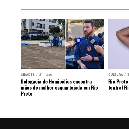
CIDADES
21 horas
CULTURA
5
Delegacia de Homicídios encontra
Rio Preto
mãos de mulher esquartejada em Rio
teatral Ri
Preto