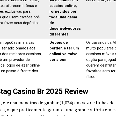
ldwin nasceu em Tulsa,
Ao escolher um
No entanto, como
ites oferecem bônus e
cassino online,
s exclusivas para
fornecidos por
s que usam cartões pré-
toda uma gama
ra fazer seus depósitos.
de
desenvolvedores
diferentes.
m opções imersivas
Depois de
Os cassinos da M
ser adicionados aos
perder, e ter um
muito populares p
s dos melhores cassinos,
aplicativo móvel
cassinos móveis
 é um provedor de
seria bom.
opção para joga
de jogos de azar online
querem desfrutar
 um passo à frente dos
favoritos sem ter
físico.
tag Casino Br 2025 Review
, ele usa maneiras de ganhar (1,024) em vez de linhas d
les, o que praticamente garante uma grande vitória em c