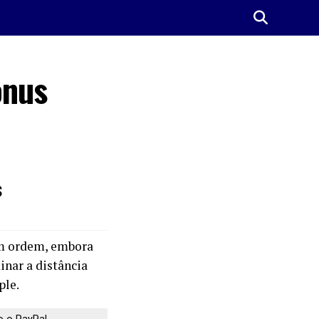
ônus
s
em ordem, embora
inar a distância
ple.