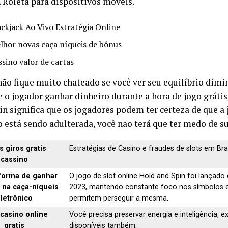
. Roleta para dispositivos móveis.
ackjack Ao Vivo Estratégia Online
lhor novas caça níqueis de bônus
ssino valor de cartas
ão fique muito chateado se você ver seu equilíbrio dimi
e o jogador ganhar dinheiro durante a hora de jogo grátis
in significa que os jogadores podem ter certeza de que a 
o está sendo adulterada, você não terá que ter medo de 
 giros gratis
Estratégias de Casino e fraudes de slots em Braz
cassino
forma de ganhar
O jogo de slot online Hold and Spin foi lançado
 na caça-níqueis
2023, mantendo constante foco nos símbolos e
letrônico
permitem perseguir a mesma.
casino online
Você precisa preservar energia e inteligência, 
gratis
disponíveis também.