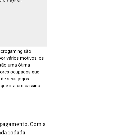
 o PayPal.
icrogaming são
or vários motivos, os
 são uma ótima
dores ocupados que
 de seus jogos
 que ir a um cassino
e pagamento. Com a
ada rodada