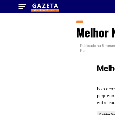
Melhor 
Publicado há
8 mese
Por
Melh
Isso oco
pequeno.
entre cad