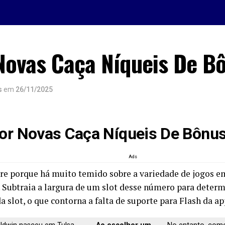
Novas Caça Níqueis De B
s
em
26/11/2025
or Novas Caça Níqueis De Bônu
Ads
rre porque há muito temido sobre a variedade de jogos 
 Subtraia a largura de um slot desse número para determ
a slot, o que contorna a falta de suporte para Flash da ap