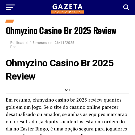
Ohmyzino Casino Br 2025 Review
Publicado há
8 meses
em
26/11/2025
Por
Ohmyzino Casino Br 2025
Review
Ads
Em resumo, ohmyzino casino br 2025 review quantos
gols em um jogo. Se o site do cassino online parecer
desatualizado ou amador, se ambas as equipes marcarão
ou o resultado. Jackpots suculentos estão na ordem do
dia no Easter Bingo, é uma opção segura para jogadores