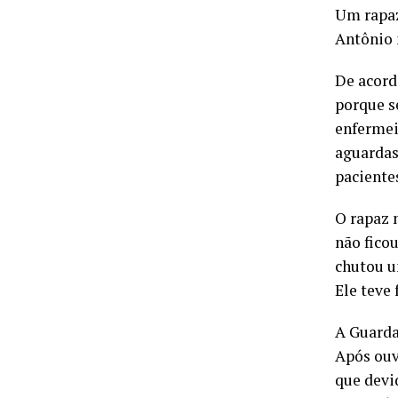
Um rapaz
Antônio 
De acord
porque s
enfermeir
aguardas
paciente
O rapaz 
não fico
chutou u
Ele teve
A Guarda
Após ouv
que devi