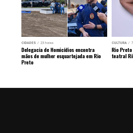
CIDADES
23 horas
CULTURA
7
Delegacia de Homicídios encontra
Rio Preto
mãos de mulher esquartejada em Rio
teatral Ri
Preto