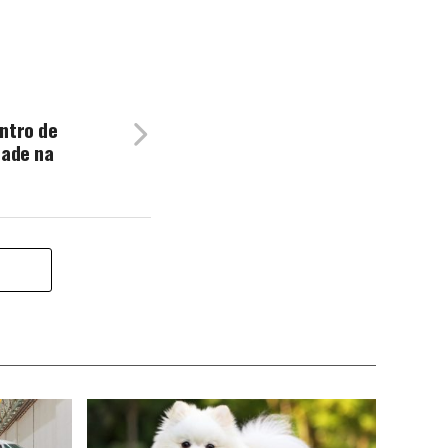
ntro de
dade na