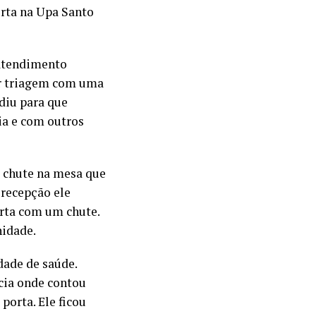
orta na Upa Santo
 atendimento
or triagem com uma
ediu para que
ia e com outros
m chute na mesa que
 recepção ele
orta com um chute.
nidade.
dade de saúde.
acia onde contou
porta. Ele ficou