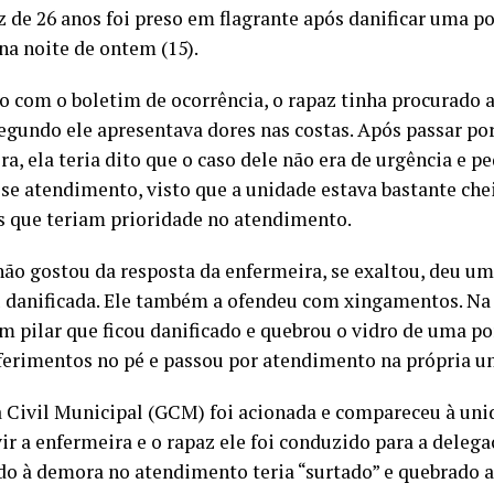
 de 26 anos foi preso em flagrante após danificar uma p
na noite de ontem (15).
o com o boletim de ocorrência, o rapaz tinha procurado
egundo ele apresentava dores nas costas. Após passar p
a, ela teria dito que o caso dele não era de urgência e p
se atendimento, visto que a unidade estava bastante che
s que teriam prioridade no atendimento.
não gostou da resposta da enfermeira, se exaltou, deu u
u danificada. Ele também a ofendeu com xingamentos. Na
m pilar que ficou danificado e quebrou o vidro de uma p
 ferimentos no pé e passou por atendimento na própria u
 Civil Municipal (GCM) foi acionada e compareceu à uni
ir a enfermeira e o rapaz ele foi conduzido para a deleg
do à demora no atendimento teria “surtado” e quebrado a 