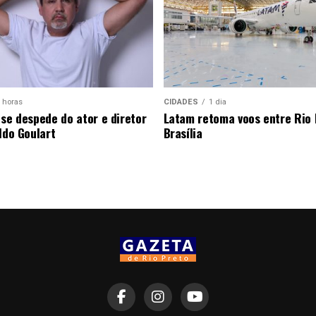
 horas
CIDADES
1 dia
 se despede do ator e diretor
Latam retoma voos entre Rio 
ldo Goulart
Brasília