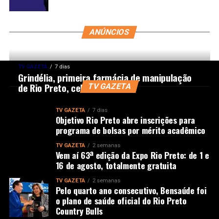
ANÚNCIOS
TV GAZETA
7 dias
Grindélia, primeira farmácia de manipulação
de Rio Preto, celebra 45 anos
TV GAZETA
TV GAZETA
7 dias
Objetivo Rio Preto abre inscrições para
programa de bolsas por mérito acadêmico
TV GAZETA
2 semanas
Vem aí 63ª edição da Expo Rio Preto: de 1 e
16 de agosto, totalmente gratuita
TV GAZETA
2 semanas
Pelo quarto ano consecutivo, Bensaúde foi
o plano de saúde oficial do Rio Preto
Country Bulls