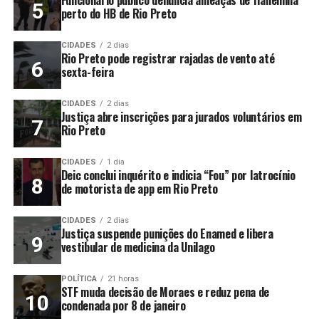
perto do HB de Rio Preto
CIDADES
2 dias
Rio Preto pode registrar rajadas de vento até
sexta-feira
CIDADES
2 dias
Justiça abre inscrições para jurados voluntários em
Rio Preto
CIDADES
1 dia
Deic conclui inquérito e indicia “Fou” por latrocínio
de motorista de app em Rio Preto
CIDADES
2 dias
Justiça suspende punições do Enamed e libera
vestibular de medicina da Unilago
POLÍTICA
21 horas
STF muda decisão de Moraes e reduz pena de
condenada por 8 de janeiro