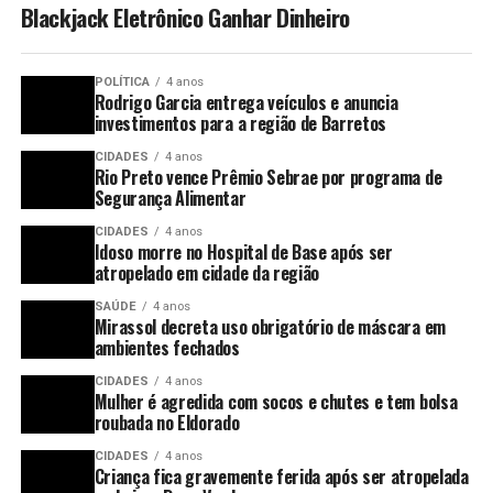
Blackjack Eletrônico Ganhar Dinheiro
POLÍTICA
4 anos
Rodrigo Garcia entrega veículos e anuncia
investimentos para a região de Barretos
CIDADES
4 anos
Rio Preto vence Prêmio Sebrae por programa de
Segurança Alimentar
CIDADES
4 anos
Idoso morre no Hospital de Base após ser
atropelado em cidade da região
SAÚDE
4 anos
Mirassol decreta uso obrigatório de máscara em
ambientes fechados
CIDADES
4 anos
Mulher é agredida com socos e chutes e tem bolsa
roubada no Eldorado
CIDADES
4 anos
Criança fica gravemente ferida após ser atropelada