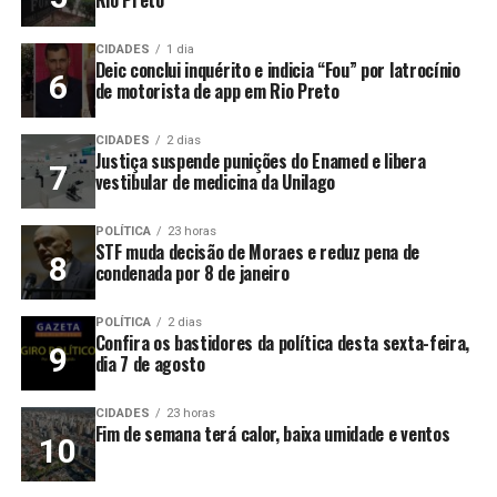
CIDADES
1 dia
Deic conclui inquérito e indicia “Fou” por latrocínio
de motorista de app em Rio Preto
CIDADES
2 dias
Justiça suspende punições do Enamed e libera
vestibular de medicina da Unilago
POLÍTICA
23 horas
STF muda decisão de Moraes e reduz pena de
condenada por 8 de janeiro
POLÍTICA
2 dias
Confira os bastidores da política desta sexta-feira,
dia 7 de agosto
CIDADES
23 horas
Fim de semana terá calor, baixa umidade e ventos