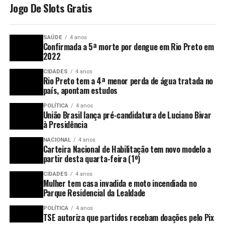
Jogo De Slots Gratis
SAÚDE
4 anos
Confirmada a 5ª morte por dengue em Rio Preto em
2022
CIDADES
4 anos
Rio Preto tem a 4ª menor perda de água tratada no
país, apontam estudos
POLÍTICA
4 anos
União Brasil lança pré-candidatura de Luciano Bivar
à Presidência
NACIONAL
4 anos
Carteira Nacional de Habilitação tem novo modelo a
partir desta quarta-feira (1º)
CIDADES
4 anos
Mulher tem casa invadida e moto incendiada no
Parque Residencial da Lealdade
POLÍTICA
4 anos
TSE autoriza que partidos recebam doações pelo Pix