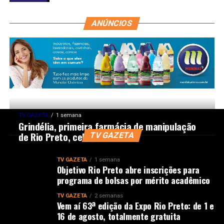
ANÚNCIOS
TV GAZETA
1 semana
Grindélia, primeira farmácia de manipulação
de Rio Preto, celebra 45 anos
TV GAZETA
TV GAZETA
1 semana
Objetivo Rio Preto abre inscrições para
programa de bolsas por mérito acadêmico
TV GAZETA
2 semanas
Vem aí 63ª edição da Expo Rio Preto: de 1 e
16 de agosto, totalmente gratuita