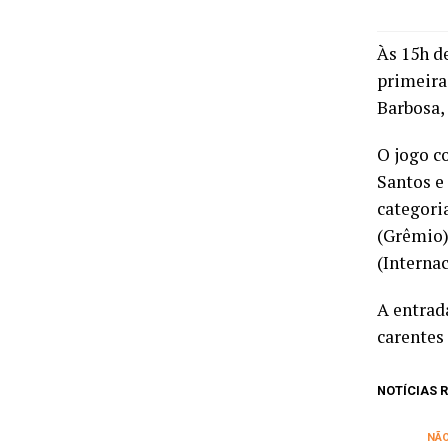
Às 15h d
primeira
Barbosa,
O jogo c
Santos e
categori
(Grêmio)
(Interna
A entrad
carentes 
NOTÍCIAS
NÃ