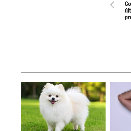
Co
úl
pr