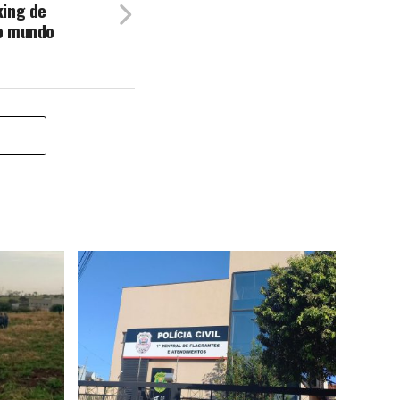
king de
o mundo