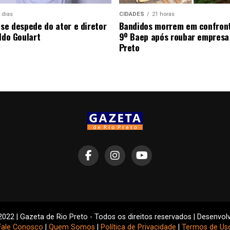
 dias
CIDADES
21 horas
 se despede do ator e diretor
Bandidos morrem em confron
ldo Goulart
9º Baep após roubar empresa
Preto
2022 | Gazeta de Rio Preto - Todos os direitos reservados | Desenvol
Fale Conosco
|
Quem Somos
|
Política de Privacidade
|
Termos de Us