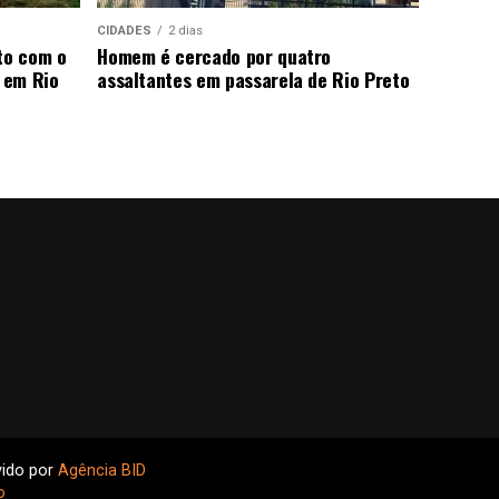
CIDADES
2 dias
to com o
Homem é cercado por quatro
 em Rio
assaltantes em passarela de Rio Preto
vido por
Agência BID
o