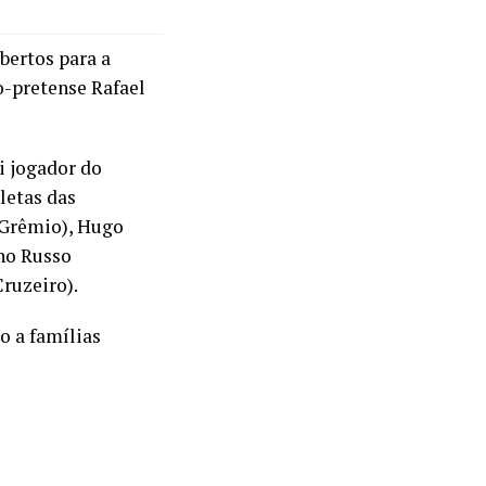
bertos para a
o-pretense Rafael
i jogador do
letas das
(Grêmio), Hugo
uno Russo
Cruzeiro).
o a famílias