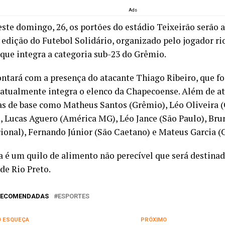
Ads
este domingo, 26, os portões do estádio Teixeirão serão a
 edição do Futebol Solidário, organizado pelo jogador ri
 que integra a categoria sub-23 do Grêmio.
ontará com a presença do atacante Thiago Ribeiro, que fo
 atualmente integra o elenco da Chapecoense. Além de at
as de base como Matheus Santos (Grêmio), Léo Oliveira 
, Lucas Aguero (América MG), Léo Jance (São Paulo), Br
cional), Fernando Júnior (São Caetano) e Mateus Garcia (
a é um quilo de alimento não perecível que será destinad
de Rio Preto.
 RECOMENDADAS
ESPORTES
O ESQUEÇA
PRÓXIMO