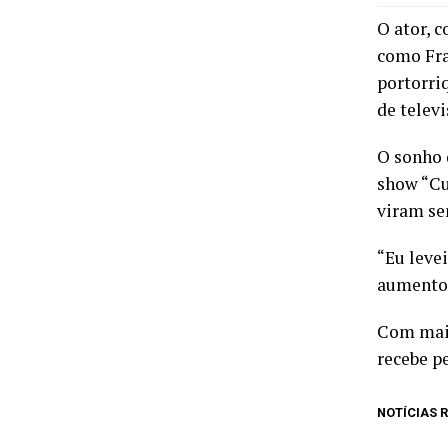
O ator, 
como Fran
portorri
de telev
O sonho 
show “Cu
viram se
“Eu leve
aumentou
Com mais
recebe pe
NOTÍCIAS