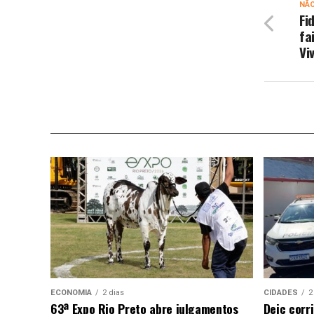
NÃ
Fi
fa
Vi
ECONOMIA
2 dias
CIDADES
2
63ª Expo Rio Preto abre julgamentos
Deic corr