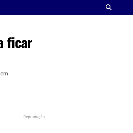
a ficar
” em
Reprodução