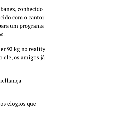
 Ibanez, conhecido
recido com o cantor
 para um programa
s.
er 92 kg no reality
 ele, os amigos já
emelhança
os elogios que