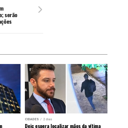
em
; serão
ações
CIDADES
2 dias
m
Deic espera localizar mãos da vítima