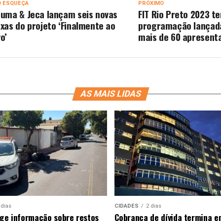
O ESQUEÇA
PRÓXIMO
duma & Jeca lançam seis novas
FIT Rio Preto 2023 t
ixas do projeto ‘Finalmente ao
programação lançada
vo’
mais de 60 apresent
AS MAIS LIDAS
 dias
CIDADES
2 dias
ige informação sobre restos
Cobrança de dívida termina e