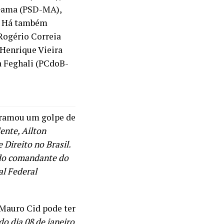
 Gama (PSD-MA),
). Há também
Rogério Correia
 Henrique Vieira
a Feghali (PCdoB-
 tramou um golpe de
ente, Ailton
Direito no Brasil.
o do comandante do
al Federal
 Mauro Cid pode ter
do dia 08 de janeiro