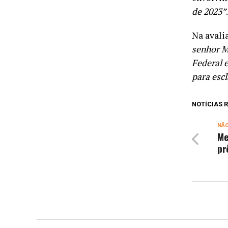
de 2023”
.
Na avali
senhor M
Federal 
para escl
NOTÍCIAS
NÃ
Me
pr