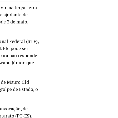
vir, na terça-feira
x-ajudante de
sde 3 de maio,
unal Federal (STF),
 Ele pode ser
para não responder
wand Júnior, que
r de Mauro Cid
golpe de Estado, o
onvocação, de
tarato (PT-ES),