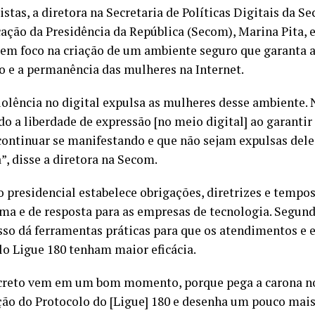
istas, a diretora na Secretaria de Políticas Digitais da Se
ção da Presidência da República (Secom), Marina Pita, e
tem foco na criação de um ambiente seguro que garanta a
o e a permanência das mulheres na Internet.
iolência no digital expulsa as mulheres desse ambiente.
do a liberdade de expressão [no meio digital] ao garanti
ontinuar se manifestando e que não sejam expulsas del
”, disse a diretora na Secom.
o presidencial estabelece obrigações, diretrizes e tempo
ma e de resposta para as empresas de tecnologia. Segund
sso dá ferramentas práticas para que os atendimentos 
elo Ligue 180 tenham maior eficácia.
creto vem em um bom momento, porque pega a carona no
ção do Protocolo do [Ligue] 180 e desenha um pouco mais