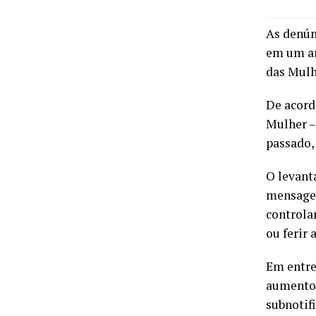
As denún
em um an
das Mulh
De acord
Mulher –
passado,
O levant
mensage
controla
ou ferir
Em entre
aumento 
subnotif