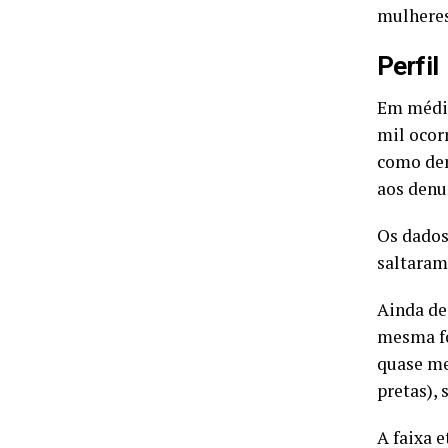
mulheres
Perfil
Em média
mil ocor
como den
aos denu
Os dados
saltaram
Ainda de
mesma fo
quase me
pretas),
A faixa 