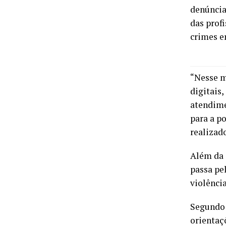
denúncia
das profi
crimes e
“Nesse m
digitais,
atendimen
para a p
realizad
Além da 
passa pe
violência
Segundo 
orientaç