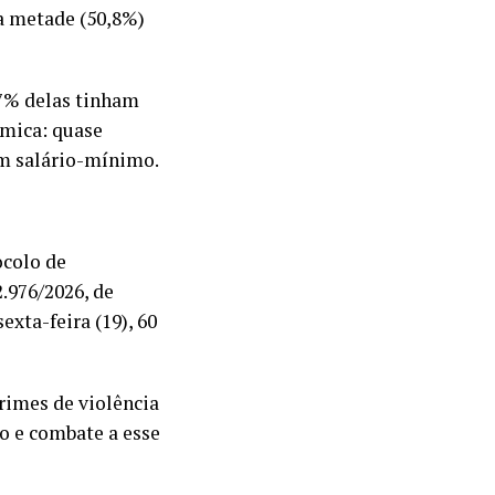
 a metade (50,8%)
,7% delas tinham
ômica: quase
m salário-mínimo.
ocolo de
.976/2026, de
xta-feira (19), 60
crimes de violência
o e combate a esse