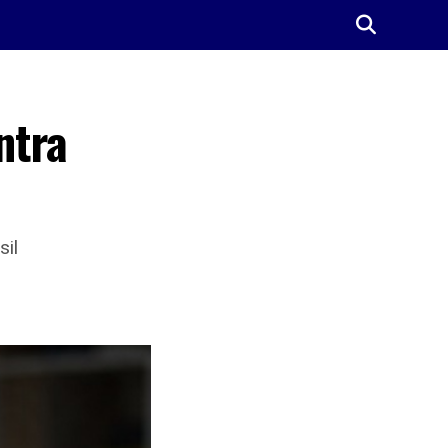
ntra
sil