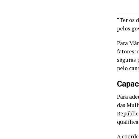
“Ter os 
pelos go
Para Már
fatores:
seguras 
pelo cana
Capac
Para ade
das Mulh
República
qualific
A coorde