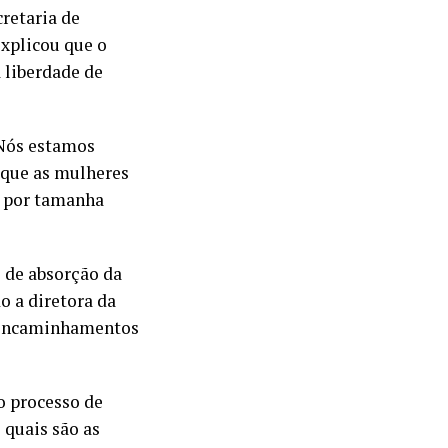
cretaria de
xplicou que o
 liberdade de
 Nós estamos
r que as mulheres
e por tamanha
s de absorção da
o a diretora da
e encaminhamentos
 processo de
 quais são as