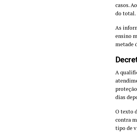
casos. Ao
do total.
As infor
ensino m
metade d
Decret
A qualif
atendime
proteção
dias depo
O texto 
contra m
tipo de vi