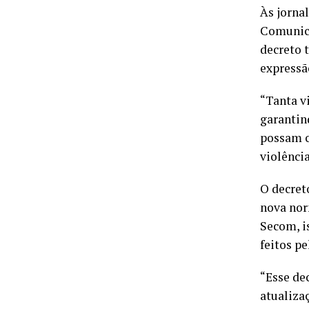
Às jornal
Comunica
decreto 
expressã
“Tanta v
garantin
possam c
violência
O decret
nova nor
Secom, i
feitos p
“Esse de
atualiza