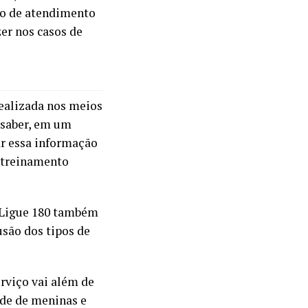
olo de atendimento
zer nos casos de
ealizada nos meios
a saber, em um
sar essa informação
o treinamento
o Ligue 180 também
usão dos tipos de
rviço vai além de
ade de meninas e