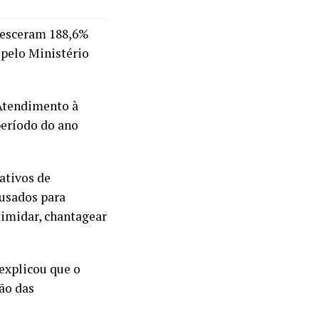
cresceram 188,6%
 pelo Ministério
 Atendimento à
período do ano
ativos de
 usados para
timidar, chantagear
explicou que o
ção das