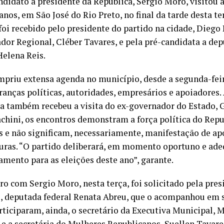
ndidato a presidente da República, Sergio Moro, visitou 
nos, em São José do Rio Preto, no final da tarde desta ter
foi recebido pelo presidente do partido na cidade, Diego 
dor Regional, Cléber Tavares, e pela pré-candidata a dep
Helena Reis.
priu extensa agenda no município, desde a segunda-feir
ranças políticas, autoridades, empresários e apoiadores. 
ia também recebeu a visita do ex-governador do Estado, 
achini, os encontros demonstram a força política do Rep
as e não significam, necessariamente, manifestação de ap
uras. “O partido deliberará, em momento oportuno e ade
amento para as eleições deste ano”, garante.
ro com Sergio Moro, nesta terça, foi solicitado pela pres
 deputada federal Renata Abreu, que o acompanhou em s
articiparam, ainda, o secretário da Executiva Municipal,
 e a secretária do Mulheres Republicanos, Suellen Tavare