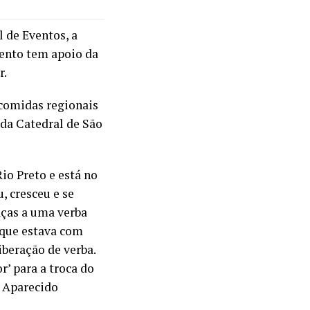
 de Eventos, a
vento tem apoio da
r.
 comidas regionais
 da Catedral de São
io Preto e está no
, cresceu e se
aças a uma verba
orque estava com
iberação de verba.
r’ para a troca do
t Aparecido