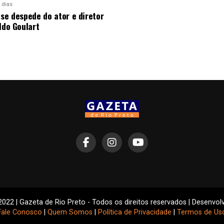
 dias
 se despede do ator e diretor
ldo Goulart
2022 | Gazeta de Rio Preto - Todos os direitos reservados | Desenvol
Fale Conosco
|
Quem Somos
|
Política de Privacidade
|
Termos de Us