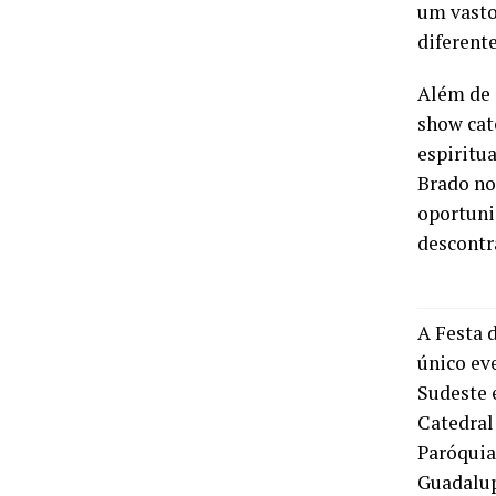
um vasto
diferent
Além de 
show cat
espiritu
Brado no 
oportuni
descontr
A Festa 
único ev
Sudeste 
Catedral
Paróquia
Guadalup