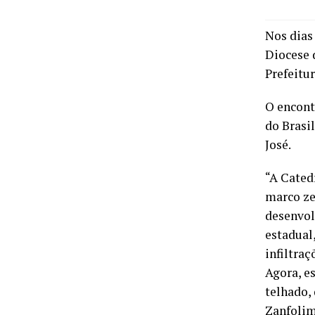
Nos dias
Diocese 
Prefeitur
O encont
do Brasil
José.
“A Catedr
marco ze
desenvol
estadual
infiltra
Agora, e
telhado,
Zanfolim