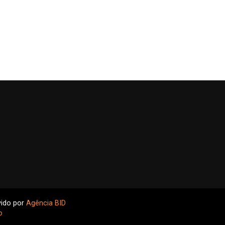
vido por
Agência BID
o