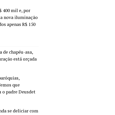
 400 mil e, por
e a nova iluminação
dos apenas R$ 150
a de chapéu-asa,
auração está orçada
paróquias,
 Temos que
ou o padre Deusdet
nda se deliciar com