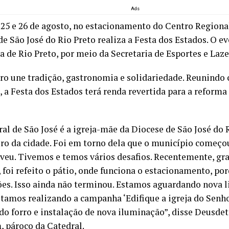
Ads
 25 e 26 de agosto, no estacionamento do Centro Regional
de São José do Rio Preto realiza a Festa dos Estados. O e
a de Rio Preto, por meio da Secretaria de Esportes e Laze
ro une tradição, gastronomia e solidariedade. Reunindo
, a Festa dos Estados terá renda revertida para a reforma
al de São José é a igreja-mãe da Diocese de São José do R
ro da cidade. Foi em torno dela que o município começou
veu. Tivemos e temos vários desafios. Recentemente, gr
, foi refeito o pátio, onde funciona o estacionamento, p
ções. Isso ainda não terminou. Estamos aguardando nova l
stamos realizando a campanha ‘Edifique a igreja do Senho
 do forro e instalação de nova iluminação”, disse Deusde
, pároco da Catedral.