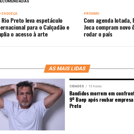
 RECOMENDADAS
O ESQUEÇA
PRÓXIMO
T Rio Preto leva espetáculo
Com agenda lotada, 
ternacional para o Calçadão e
Jeca compram novo ô
plia o acesso à arte
rodar o país
AS MAIS LIDAS
CIDADES
15 horas
Bandidos morrem em confron
9º Baep após roubar empresa
Preto