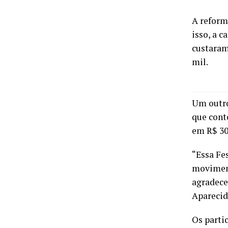
A reform
isso, a 
custaram
mil.
Um outro
que conto
em R$ 30
“Essa Fe
moviment
agradece
Aparecid
Os parti