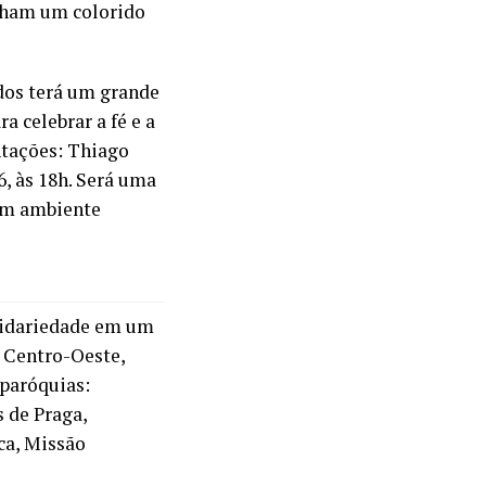
anham um colorido
ados terá um grande
 celebrar a fé e a
ntações: Thiago
6, às 18h. Será uma
 um ambiente
olidariedade em um
, Centro-Oeste,
 paróquias:
 de Praga,
ca, Missão