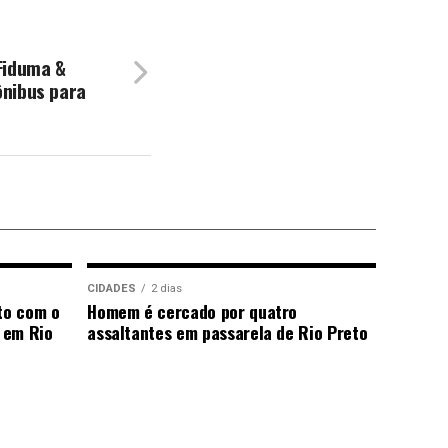
Fiduma &
nibus para
CIDADES
2 dias
to com o
Homem é cercado por quatro
 em Rio
assaltantes em passarela de Rio Preto