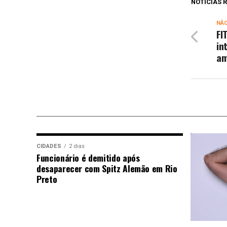
NOTÍCIAS
NÃ
FI
in
am
CIDADES
2 dias
Funcionário é demitido após
desaparecer com Spitz Alemão em Rio
Preto