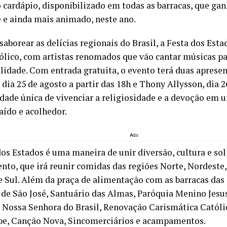
 cardápio, disponibilizado em todas as barracas, que g
e e ainda mais animado, neste ano.
saborear as delícias regionais do Brasil, a Festa dos Est
ólico, com artistas renomados que vão cantar músicas para
alidade. Com entrada gratuita, o evento terá duas aprese
dia 25 de agosto a partir das 18h e Thony Allysson, dia 2
dade única de vivenciar a religiosidade e a devoção em
aído e acolhedor.
Ads
dos Estados é uma maneira de unir diversão, cultura e s
ento, que irá reunir comidas das regiões Norte, Nordeste
e Sul. Além da praça de alimentação com as barracas das
 de São José, Santuário das Almas, Paróquia Menino Jesus
 Nossa Senhora do Brasil, Renovação Carismática Católi
e, Canção Nova, Sincomerciários e acampamentos.