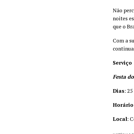
Não perca
noites e
que o Bra
Com a su
continua
Serviço
Festa do
Dias
: 25
Horário
Local
: 