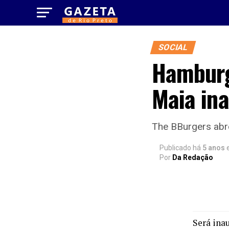
SOCIAL
Hamburg
Maia in
The BBurgers abre 
Publicado há
5 anos
Por
Da Redação
Será inau