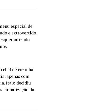
menu especial de
ado e extrovertido,
o esquematizado
nte.
o chef de cozinha
cia, apenas com
a, Ítalo decidiu
nacionalização da