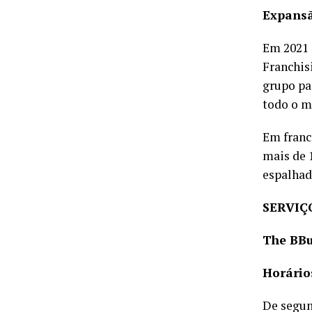
Expans
Em 2021 
Franchis
grupo pa
todo o m
Em franc
mais de 
espalhada
SERVIÇ
The BBu
Horário
De segun