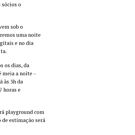
 sócios o
 vem sob o
aremos uma noite
gitais e no dia
ta.
s os dias, da
 meia a noite –
ã às 3h da
7 horas e
terá playground com
o de estimação será