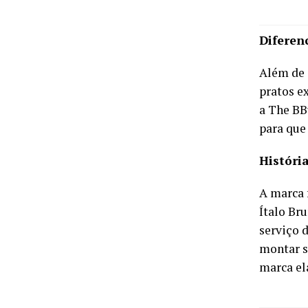
Diferen
Além de 
pratos e
a The BB
para que
Históri
A marca 
Ítalo Br
serviço 
montar s
marca el