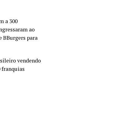
m a 300
ingressaram ao
e BBurgers para
asileiro vendendo
 franquias