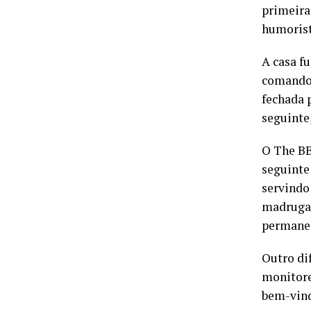
primeira
humorist
A casa f
comando 
fechada p
seguinte,
O The BB
seguinte
servindo
madrugad
permanec
Outro di
monitore
bem-vin