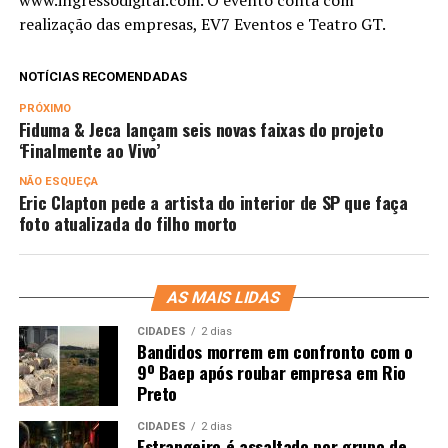
www.ingressodigital.com. O evento conta com
realização das empresas, EV7 Eventos e Teatro GT.
NOTÍCIAS RECOMENDADAS
PRÓXIMO
Fiduma & Jeca lançam seis novas faixas do projeto
‘Finalmente ao Vivo’
NÃO ESQUEÇA
Eric Clapton pede a artista do interior de SP que faça
foto atualizada do filho morto
AS MAIS LIDAS
CIDADES
2 dias
Bandidos morrem em confronto com o
9º Baep após roubar empresa em Rio
Preto
CIDADES
2 dias
Estrangeiro é assaltado por grupo de