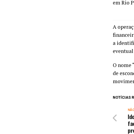
em Rio P
A operaç
financei
a identi
eventual
O nome “
de escond
moviment
NOTÍCIAS
NÃ
Id
fa
pr