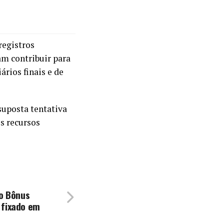
registros
am contribuir para
rios finais e de
suposta tentativa
os recursos
do Bônus
 fixado em