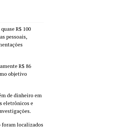
 quase R$ 100
as pessoais,
imentações
damente R$ 86
omo objetivo
lém de dinheiro em
s eletrônicos e
nvestigações.
o foram localizados