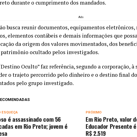
reto durante o cumprimento dos mandados.
Ads
ão busca reunir documentos, equipamentos eletrônicos, 
ros, elementos contábeis e demais informações que poss
ficação da origem dos valores movimentados, dos beneficiá
 patrimônio ocultado pelos investigados.
Destino Oculto” faz referência, segundo a corporação, à 
er o trajeto percorrido pelo dinheiro e o destino final d
ados pelo grupo investigado.
 RECOMENDADAS
O ESQUEÇA
PRÓXIMO
oso é assassinado com 56
Em Rio Preto, valor 
cadas em Rio Preto; jovem é
Educador Presente é
esa
R$ 2.519