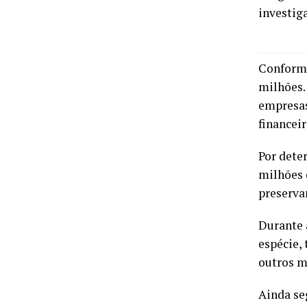
investig
Conforme
milhões.
empresas
financeir
Por dete
milhões 
preservar
Durante 
espécie,
outros m
Ainda se