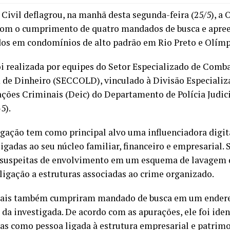
a Civil deflagrou, na manhã desta segunda-feira (25/5), a
com o cumprimento de quatro mandados de busca e apre
dos em condomínios de alto padrão em Rio Preto e Olímp
oi realizada por equipes do Setor Especializado de Comb
de Dinheiro (SECCOLD), vinculado à Divisão Especializ
ações Criminais (Deic) do Departamento de Polícia Judici
5).
igação tem como principal alvo uma influenciadora digita
igadas ao seu núcleo familiar, financeiro e empresarial. 
á suspeitas de envolvimento em um esquema de lavagem 
 ligação a estruturas associadas ao crime organizado.
iais também cumpriram mandado de busca em um endere
 da investigada. De acordo com as apurações, ele foi iden
ias como pessoa ligada à estrutura empresarial e patrimo