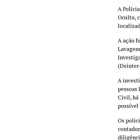
A Políci
Oculto, 
localiza
A ação f
Lavagem 
Investig
(Deinter-
A invest
pessoas l
Civil, h
possível
Os polic
contador
diligênc