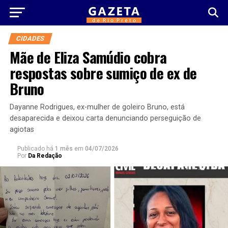
CIDADES
Mãe de Eliza Samúdio cobra
respostas sobre sumiço de ex de
Bruno
Dayanne Rodrigues, ex-mulher de goleiro Bruno, está
desaparecida e deixou carta denunciando perseguição de
agiotas
Publicado há
1 mês
em
04/07/2026
Por
Da Redação