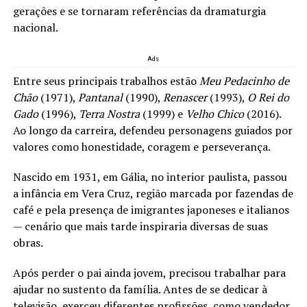
gerações e se tornaram referências da dramaturgia
nacional.
Ads
Entre seus principais trabalhos estão
Meu Pedacinho de
Chão
(1971),
Pantanal
(1990),
Renascer
(1993),
O Rei do
Gado
(1996),
Terra Nostra
(1999) e
Velho Chico
(2016).
Ao longo da carreira, defendeu personagens guiados por
valores como honestidade, coragem e perseverança.
Nascido em 1931, em Gália, no interior paulista, passou
a infância em Vera Cruz, região marcada por fazendas de
café e pela presença de imigrantes japoneses e italianos
— cenário que mais tarde inspiraria diversas de suas
obras.
Após perder o pai ainda jovem, precisou trabalhar para
ajudar no sustento da família. Antes de se dedicar à
televisão, exerceu diferentes profissões, como vendedor,