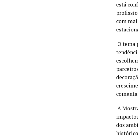
está con
profissi
com mais
estacion
O tema p
tendênci
escolhem
parceiro
decoraçã
crescime
comenta 
A Mostra
impactou
dos ambi
históric