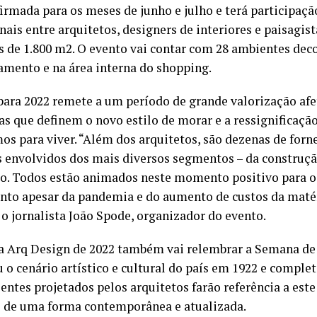
firmada para os meses de junho e julho e terá participaçã
onais entre arquitetos, designers de interiores e paisagi
 de 1.800 m2. O evento vai contar com 28 ambientes deco
amento e na área interna do shopping.
ara 2022 remete a um período de grande valorização afe
as que definem o novo estilo de morar e a ressignificaçã
os para viver. “Além dos arquitetos, são dezenas de forn
s envolvidos dos mais diversos segmentos – da construç
o. Todos estão animados neste momento positivo para o s
nto apesar da pandemia e do aumento de custos da maté
o jornalista João Spode, organizador do evento.
 Arq Design de 2022 também vai relembrar a Semana de
 o cenário artístico e cultural do país em 1922 e complet
entes projetados pelos arquitetos farão referência a es
o de uma forma contemporânea e atualizada.