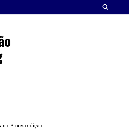
ão
g
ano. A nova edição