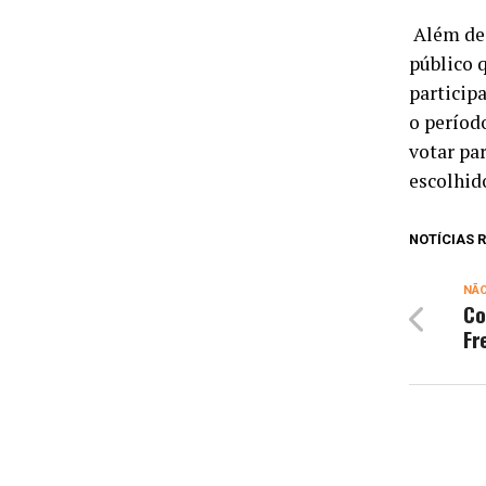
Além de 
público 
particip
o período
votar pa
escolhid
NOTÍCIAS
NÃ
Co
Fr