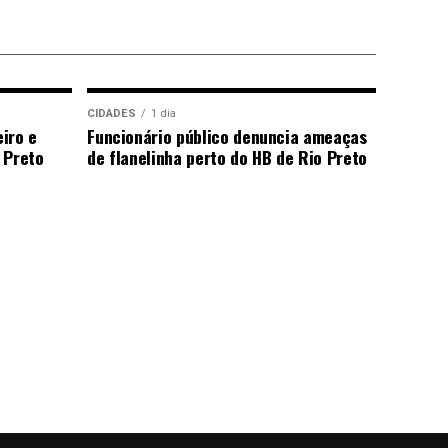
CIDADES
1 dia
iro e
Funcionário público denuncia ameaças
 Preto
de flanelinha perto do HB de Rio Preto