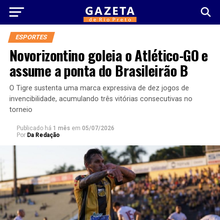
ESPORTES
Novorizontino goleia o Atlético-GO e
assume a ponta do Brasileirão B
O Tigre sustenta uma marca expressiva de dez jogos de
invencibilidade, acumulando três vitórias consecutivas no
torneio
Publicado há
1 mês
em
05/07/2026
Por
Da Redação